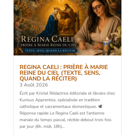
REGINA CAELI : PRIÈRE À MARIE
REINE DU CIEL (TEXTE, SENS,
QUAND LA RÉCITER)
3 Août 2026
Écrit par Kristel Rédactrice éditoriale et libraire chez
Kurious Apprentice, spécialisée en tradition
catholique et sacramentaux domestiques. 🕊️
Réponse rapide Le Regina Caeli est l'antienne
mariale du temps pascal, récitée debout trois fois
par jour (6h, midi, 18h)...