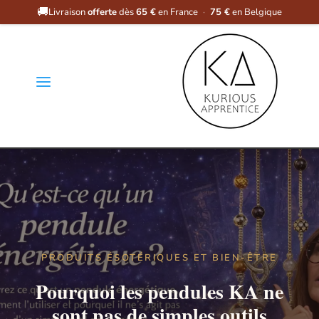
🚚
Livraison
offerte
dès
65 €
en France
·
75 €
en Belgique
a
PRODUITS ÉSOTÉRIQUES ET BIEN-ÊTRE
Pourquoi les pendules KA ne
sont pas de simples outils