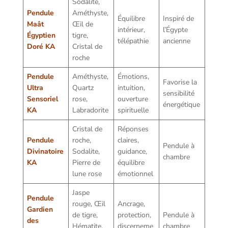
Sodalite,
Pendule
Améthyste,
Équilibre
Inspiré de
Maât
Œil de
intérieur,
l’Égypte
Égyptien
tigre,
télépathie
ancienne
Doré KA
Cristal de
roche
Pendule
Améthyste,
Émotions,
Favorise la
Ultra
Quartz
intuition,
sensibilité
Sensoriel
rose,
ouverture
énergétique
KA
Labradorite
spirituelle
Cristal de
Réponses
Pendule
roche,
claires,
Pendule à
Divinatoire
Sodalite,
guidance,
chambre
KA
Pierre de
équilibre
lune rose
émotionnel
Jaspe
Pendule
rouge, Œil
Ancrage,
Gardien
de tigre,
protection,
Pendule à
des
Hématite,
discerneme
chambre