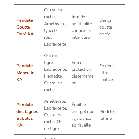
Cristal de
roche,
Intuition,
Pendule
Design
Améthyste,
spiritualité,
Goutte
goutte
Quartz
connexion
Doré KA
dorée
rose,
intérieure
Labradorite
Œil de
tigre,
Force,
Pendule
Éditions
Labradorite,
protection,
Masculin
ultra
Hématite,
discerneme
KA
limitées
Cristal de
nt
roche
Améthyste,
Pendule
Équilibre
Labradorite,
des Lignes
énergétique
Modèle
Cristal de
Subtiles
, guidance
raffiné
roche, Œil
KA
spirituelle
de tigre