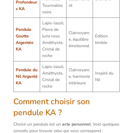
Profondeur
Tourmaline
nt
s KA
noire
Lapis-lazuli,
Pendule
Pierre de
Clairvoyanc
Goutte
lune rose,
Édition
e, équilibre
Argentée
Améthyste,
limitée
émotionnel
KA
Cristal de
roche
Lapis-lazuli,
Pendule du
Clairvoyanc
Améthyste,
Inspiré du
Nil Argenté
e, harmonie
Cristal de
Nil
KA
intérieure
roche
Comment choisir son
pendule KA ?
Choisir un pendule est un
acte personnel
. Voici quelques
conseils pour trouver celui qui vous correspond :