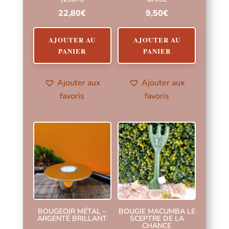
22,80
€
9,50
€
AJOUTER AU
AJOUTER AU
PANIER
PANIER
Ajouter aux
Ajouter aux
favoris
favoris
BOUGEOIR MÉTAL –
BOUGIE MACUMBA LE
ARGENTÉ BRILLANT
SCEPTRE DE LA
CHANCE