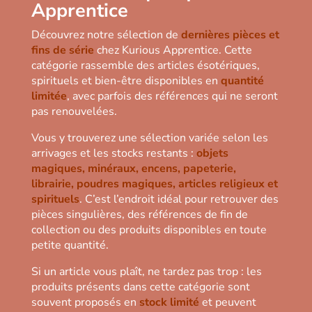
Apprentice
Découvrez notre sélection de
dernières pièces et
fins de série
chez Kurious Apprentice. Cette
catégorie rassemble des articles ésotériques,
spirituels et bien-être disponibles en
quantité
limitée
, avec parfois des références qui ne seront
pas renouvelées.
Vous y trouverez une sélection variée selon les
arrivages et les stocks restants :
objets
magiques, minéraux, encens, papeterie,
librairie, poudres magiques, articles religieux et
spirituels
. C’est l’endroit idéal pour retrouver des
pièces singulières, des références de fin de
collection ou des produits disponibles en toute
petite quantité.
Si un article vous plaît, ne tardez pas trop : les
produits présents dans cette catégorie sont
souvent proposés en
stock limité
et peuvent