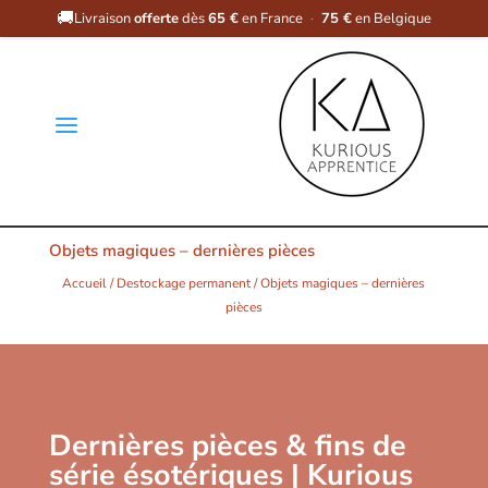
🚚
Livraison
offerte
dès
65 €
en France
·
75 €
en Belgique
a
Objets magiques – dernières pièces
Accueil
/
Destockage permanent
/ Objets magiques – dernières
pièces
Dernières pièces & fins de
série ésotériques | Kurious