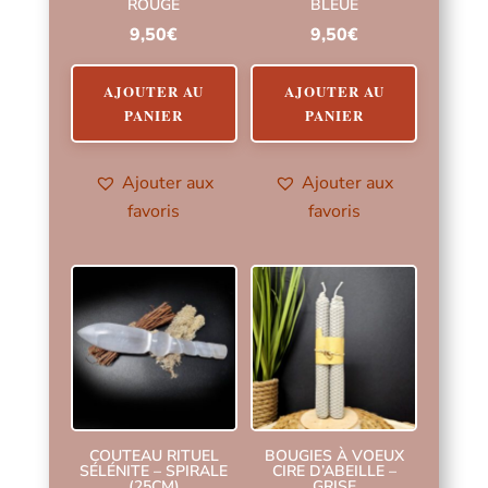
ROUGE
BLEUE
9,50
€
9,50
€
AJOUTER AU
AJOUTER AU
PANIER
PANIER
Ajouter aux
Ajouter aux
favoris
favoris
COUTEAU RITUEL
BOUGIES À VOEUX
SÉLÉNITE – SPIRALE
CIRE D’ABEILLE –
(25CM)
GRISE