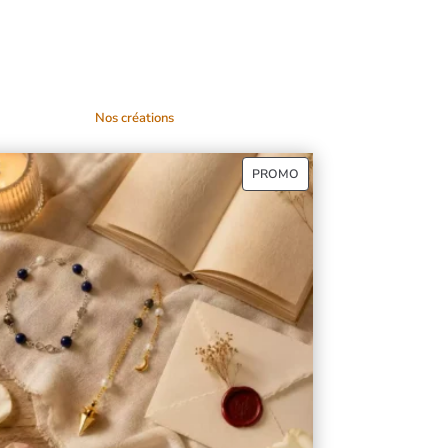
Nos créations
P
PROMO
R
O
D
U
I
T
E
N
P
R