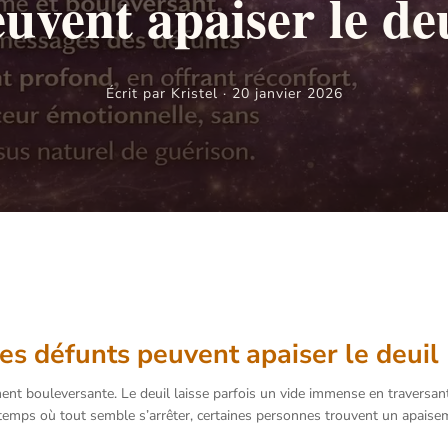
uvent apaiser le de
Écrit par Kristel · 20 janvier 2026
s défunts peuvent apaiser le deuil
t bouleversante. Le deuil laisse parfois un vide immense en traversant le
temps où tout semble s’arrêter, certaines personnes trouvent un apaisem