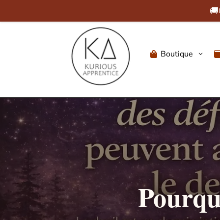
🚚
Boutique
3

Pourquo