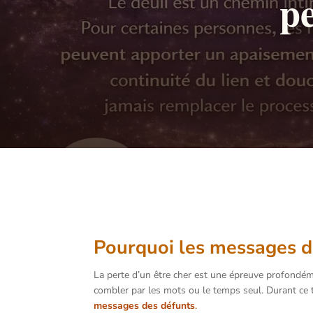
pe
Pourquoi les messages de
La perte d’un être cher est une épreuve profondémen
combler par les mots ou le temps seul. Durant ce 
messages des défunts
.