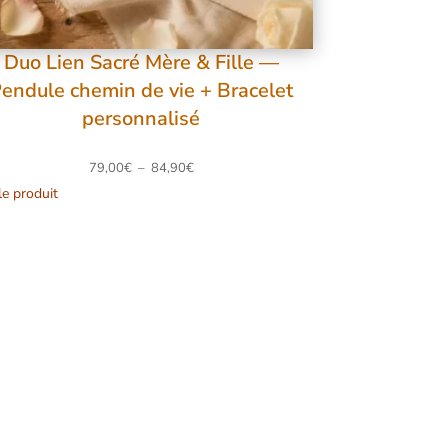
O
M
Duo Lien Sacré Mère & Fille —
O
endule chemin de vie + Bracelet
T
personnalisé
I
O
P
N
79,00
€
–
84,90
€
le produit
l
a
g
e
d
e
p
r
i
x