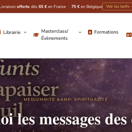
Livraison
offerte
dès
65 €
en France
·
75 €
en Belgique
Voir les tarifs
Masterclass/
Formations
Librairie
3
3




Évènements
MÉDIUMNITÉ &AMP; SPIRITUALITÉ
i les messages des