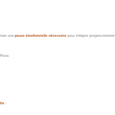
 mais une
pause émotionnelle nécessaire
pour intégrer progressivement 
ffuse.
tie
: