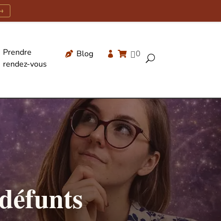
→
Prendre
Blog
0




U
rendez-vous
Recherche
de
produits
 défunts