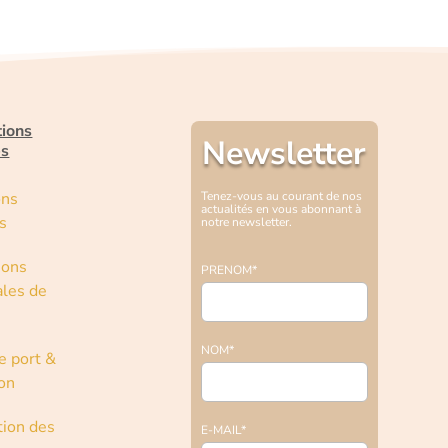
tions
Newsletter
es
ons
Tenez-vous au courant de nos
actualités en vous abonnant à
s
notre newsletter.
ions
PRENOM*
les de
NOM*
e port &
son
tion des
E-MAIL*