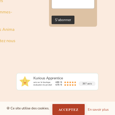
es
ommes-
s Anima
tez nous
Kurious Apprentice
avis sur la boutique
4.82 / 5
397 avis
évaluation du produit
4.73 / 5
🍪 Ce site utilise des cookies.
ACCEPTEZ
En savoir plus