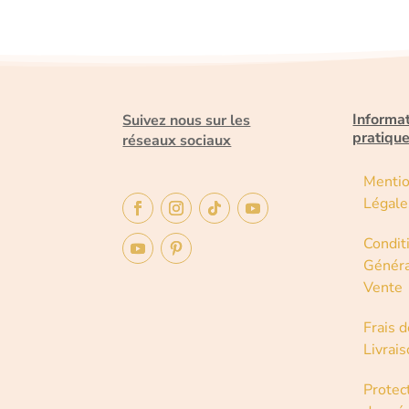
Informa
Suivez nous sur les
pratiqu
réseaux sociaux
Menti
Légale
Condit
Généra
Vente
Frais d
Livrai
Protec