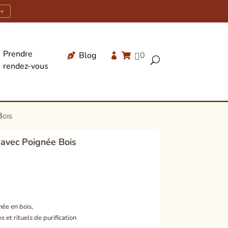
→
Prendre
Blog
0




U
rendez-vous
Recherche
de
produits
Bois
 avec Poignée Bois
née en bois,
s et rituels de purification