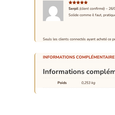
Note
5
sur
Serpil
(client confirmé)
–
26/
5
Solide comme il faut, pratique
Seuls les clients connectés ayant acheté ce pro
INFORMATIONS COMPLÉMENTAIRE
Informations complém
Poids
0,253 kg