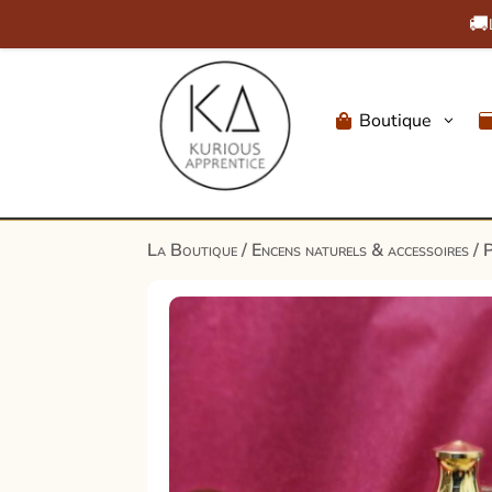
🚚
Boutique
3

La Boutique
/
Encens naturels & accessoires
/
P