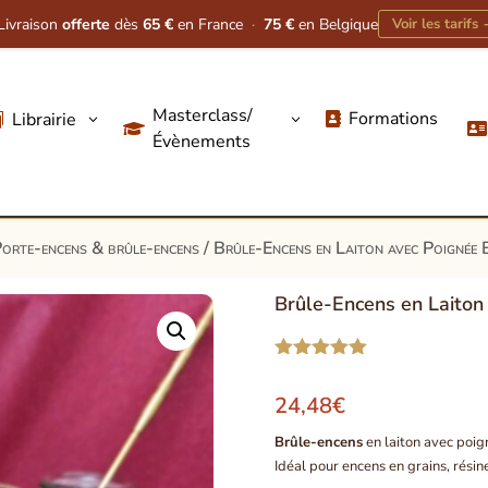
Livraison
offerte
dès
65 €
en France
·
75 €
en Belgique
Voir les tarifs
Masterclass/
Formations
Librairie
3
3




Évènements
orte-encens & brûle-encens
/ Brûle-Encens en Laiton avec Poignée 
Brûle-Encens en Laiton
Noté
5.00
sur 5
24,48
€
basé sur
notation
Brûle-encens
en laiton avec poig
client
Idéal pour encens en grains, résine