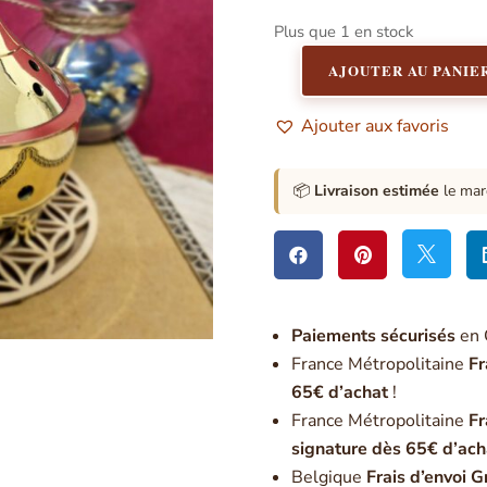
Plus que 1 en stock
AJOUTER AU PANIE
quantité
de
Ajouter aux favoris
Brûle-
Encens
en
📦
Livraison estimée
le mar
Laiton
avec
Poignée



Bois
Paiement
s sécurisés
en 
France Métropolitaine
Fr
65€ d’achat
!
France Métropolitaine
Fr
signature dès 65€ d’ach
Belgique
Frais d’envoi G