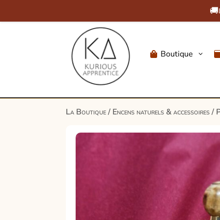
🚚
Boutique
3

La Boutique
/
Encens naturels & accessoires
/
P