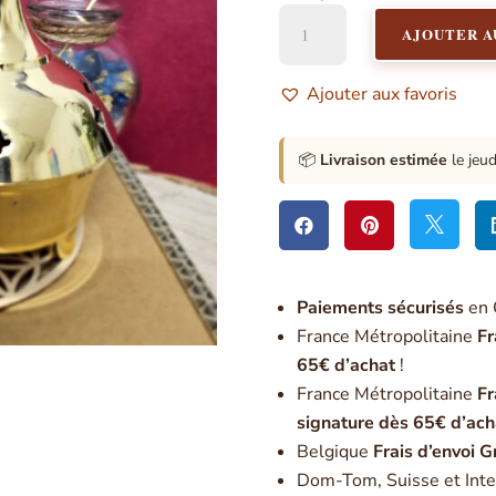
quantité
AJOUTER A
de
Brûle-
Encens
Ajouter aux favoris
en
Laiton
et
📦
Livraison estimée
le jeu
bois



Paiement
s sécurisés
en 
France Métropolitaine
Fr
65€ d’achat
!
France Métropolitaine
Fr
signature dès 65€ d’ach
Belgique
Frais d’envoi G
Dom-Tom, Suisse et Inte