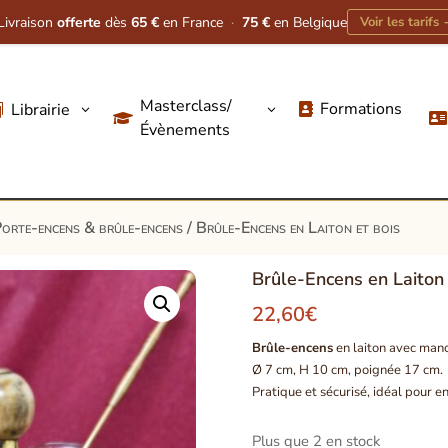
Livraison
offerte
dès
65 €
en France
·
75 €
en Belgique
Voir les tarifs
Masterclass/
Formations
Librairie
3
3




Évènements
orte-encens & brûle-encens
/ Brûle-Encens en Laiton et bois
Brûle-Encens en Laiton 
22,60
€
Brûle-encens
en laiton avec manc
Ø 7 cm, H 10 cm, poignée 17 cm.
Pratique et sécurisé, idéal pour e
Plus que 2 en stock