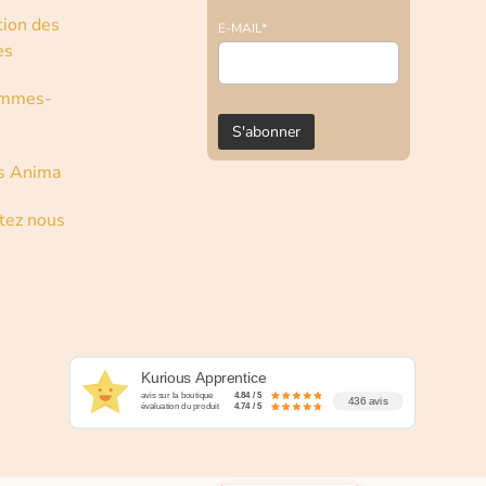
tion des
E-MAIL*
es
ommes-
s Anima
tez nous
Kurious Apprentice
avis sur la boutique
4.84 / 5
436 avis
évaluation du produit
4.74 / 5