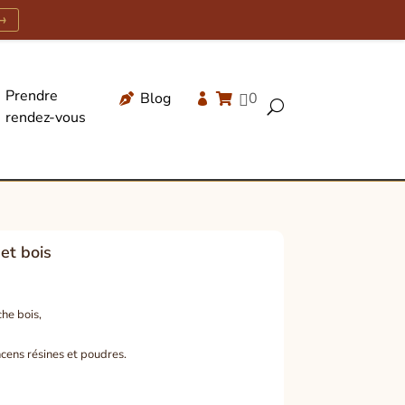
→
Prendre
Blog
0




U
rendez-vous
Recherche
de
produits
et bois
he bois,
ncens résines et poudres.