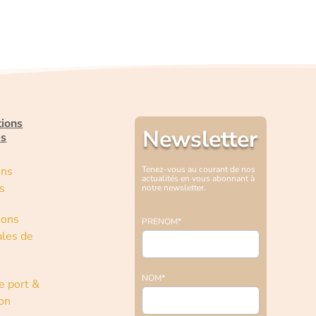
tions
Newsletter
es
ons
Tenez-vous au courant de nos
actualités en vous abonnant à
s
notre newsletter.
ions
PRENOM*
les de
NOM*
e port &
son