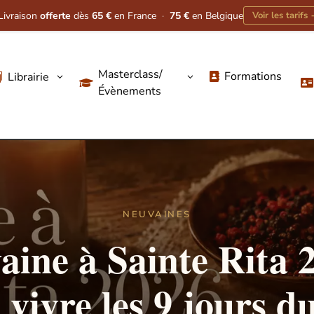
Livraison
offerte
dès
65 €
en France
·
75 €
en Belgique
Voir les tarifs
Masterclass/
Formations
Librairie
3
3




Évènements
NEUVAINES
aine à Sainte Rita 2
ivre les 9 jours d