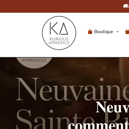
🚚
Boutique
3

Neuv
comment v