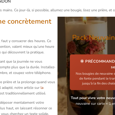
andon
 mains. Ce jour-là, si possible, allumez une bougie, lisez une prière, et c
ne concrètement
Pack Neuvain
 faut y consacrer des heures. Ce
ttention, valent mieux qu’une heure
x qui découvrent la pratique.
🌞 PRÉCOMMANDE 
ant que la journée ne vous
s
compte plus que la durée. Installez-
bre, et coupez votre téléphone.
Nos bougies de neuvaine so
de fonte pendant le tra
e prière et la prolonge quand vous
jusqu’à la fin des cha
l adapté, notre article sur
la
est traditionnellement utilisé.
Tout pour vivre votre neuva
 déposer mentalement votre
neuvaine sur carte + 1 e
lus haut, en laissant résonner ce
Si vous cherchez un texte solide,