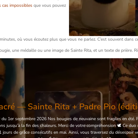
es cas impossibles
que vous pouvez
Ac
minutes, où vous écoutez plus que vous ne parlez. C’est souvent dans c
bougie, une médaille ou une image de Sainte Rita, et un texte de prière. 
cré — Sainte Rita + Padre Pio (éditi
 1er septembre 2026 Nos bougies de neuvaine sont fragiles en été. Pou
ns jusqu’à la fin des chaleurs. Merci de votre compréhension 🕊️ Ce duo
 jours de grâce consécutifs en mai. Ainsi, vous traversez du désespoir v