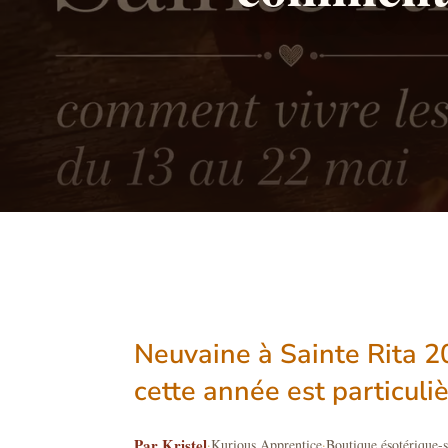
Neuvaine à Sainte Rita 20
cette année est particuliè
Par Kristel
·
Kurious Apprentice
·
Boutique ésotérique-s