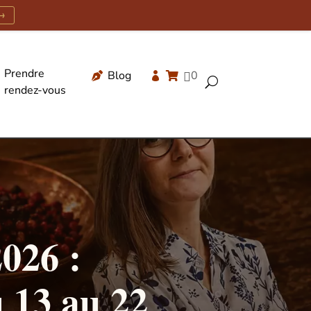
→
Prendre
Blog
0




U
rendez-vous
Recherche
de
produits
026 :
u 13 au 22