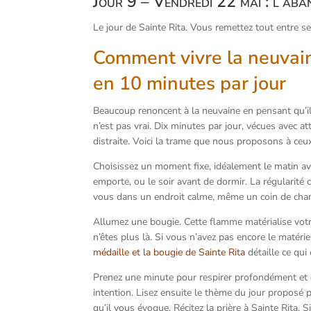
Jour 9 – Vendredi 22 mai : l’ab
Le jour de Sainte Rita. Vous remettez tout entre ses
Comment vivre la neuvai
en 10 minutes par jour
Beaucoup renoncent à la neuvaine en pensant qu’il
n’est pas vrai. Dix minutes par jour, vécues avec a
distraite. Voici la trame que nous proposons à ceu
Choisissez un moment fixe, idéalement le matin av
emporte, ou le soir avant de dormir. La régularité 
vous dans un endroit calme, même un coin de cham
Allumez une bougie. Cette flamme matérialise votr
n’êtes plus là. Si vous n’avez pas encore le matérie
médaille et la bougie de Sainte Rita
détaille ce qui 
Prenez une minute pour respirer profondément et
intention. Lisez ensuite le thème du jour proposé p
qu’il vous évoque. Récitez la prière à Sainte Rita. 