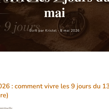
mai
Écrit par Kristel · 8 mai 2026
26 : comment vivre les 9 jours du 1
re)
pirituelle