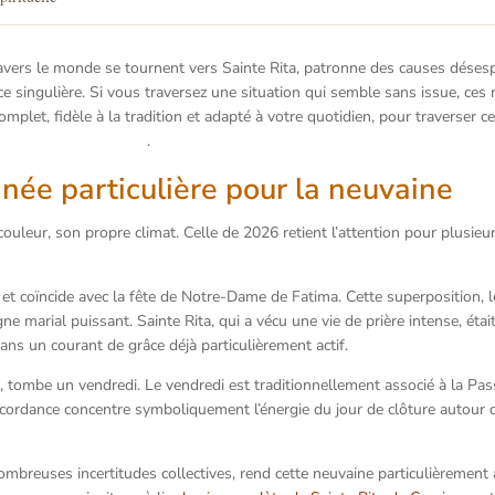
avers le monde se tournent vers Sainte Rita, patronne des causes désesp
e singulière. Si vous traversez une situation qui semble sans issue, ces 
plet, fidèle à la tradition et adapté à votre quotidien, pour traverser c
 Essentiel Sainte Rita
.
née particulière pour la neuvaine
uleur, son propre climat. Celle de 2026 retient l’attention pour plusie
et coïncide avec la fête de Notre-Dame de Fatima. Cette superposition, lo
e marial puissant. Sainte Rita, qui a vécu une vie de prière intense, éta
dans un courant de grâce déjà particulièrement actif.
a, tombe un vendredi. Le vendredi est traditionnellement associé à la Pas
ncordance concentre symboliquement l’énergie du jour de clôture autour d
nombreuses incertitudes collectives, rend cette neuvaine particulièrement