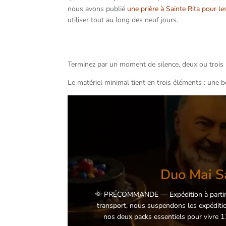
nous avons publié
une prière à Sainte Rita pour l
utiliser tout au long des neuf jours.
Terminez par un moment de silence, deux ou trois 
Le matériel minimal tient en trois éléments : une 
Duo Mai Sa
🌞 PRÉCOMMANDE — Expédition à partir du
transport, nous suspendons les expéditio
nos deux packs essentiels pour vivre 11