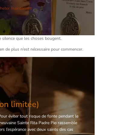
heter maintenant
e silence que les choses bougent.
Rien de plus n’est nécessaire pour commencer.
on limitée)
r éviter tout risque de fonte pendant le
 neuvaine Sainte Rita Padre Pio rassemble
ers l’espérance avec deux saints des cas