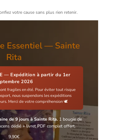
onfiez votre cause sans plus rien retenir.
e Essentiel — Sainte
Rita
— Expédition à partir du
1er
eptembre 2026
nt fragiles en été. Pour éviter tout risque
nsport, nous suspendons les expéditions
leurs. Merci de votre compréhension 🕊️
ine de 9 jours à Sainte Rita.
1 bougie de
ncens dédié + livret PDF complet offert.
9,90
€