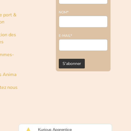
NOM*
e port &
son
tion des
E-MAIL*
es
ommes-
s Anima
tez nous
Kurious Apprentice