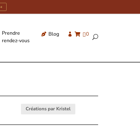
→
Prendre
Blog
0




U
rendez-vous
Recherche
de
produits
Créations par Kristel