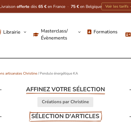
Livraison
offerte
dès
65 €
en France
·
75 €
en Belgique
Voir les tarifs
Masterclass/
Formations
Librairie
3
3




Évènements
ons artisanales Christine
/ Pendule énergétique KA
AFFINEZ VOTRE SÉLECTION
Créations par Christine
SÉLECTION D'ARTICLES