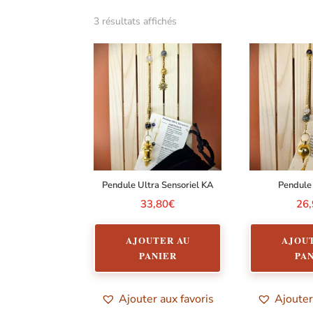
Trié
3 résultats affichés
par
popularité
Pendule Ultra Sensoriel KA
Pendule
33,80
€
26
AJOUTER AU
AJOU
PANIER
PA
Ajouter aux favoris
Ajouter