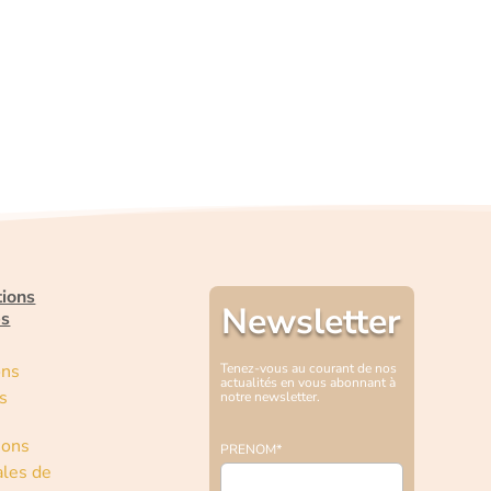
tions
Newsletter
es
ons
Tenez-vous au courant de nos
actualités en vous abonnant à
s
notre newsletter.
ions
PRENOM*
les de