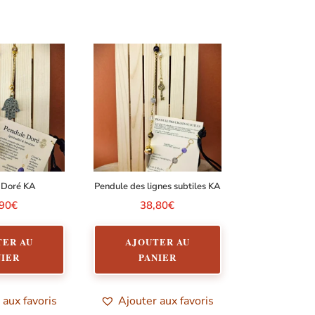
 Doré KA
Pendule des lignes subtiles KA
,90
€
38,80
€
TER AU
AJOUTER AU
NIER
PANIER
 aux favoris
Ajouter aux favoris