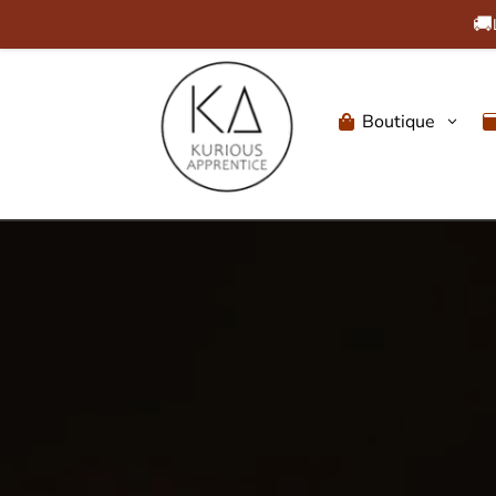
🚚
Boutique
3
