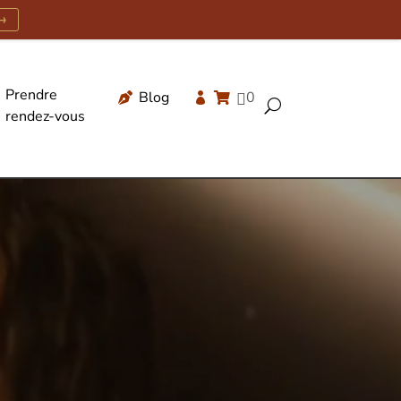
→
Prendre
Blog
0




U
rendez-vous
Recherche
de
produits