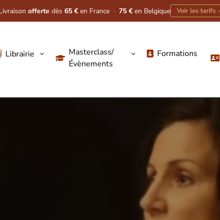
Livraison
offerte
dès
65 €
en France
·
75 €
en Belgique
Voir les tarifs
Masterclass/
Formations
Librairie
3
3




Évènements
Lecteur
vidéo