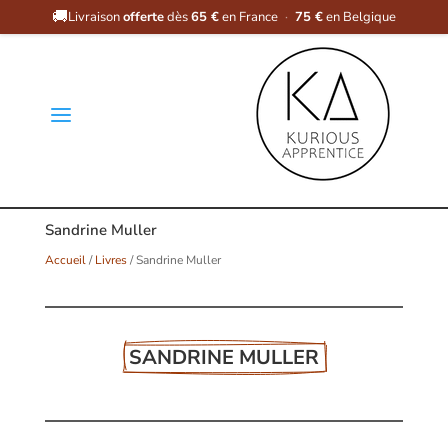
🚚
Livraison
offerte
dès
65 €
en France
·
75 €
en Belgique
a
Sandrine Muller
Accueil
/
Livres
/ Sandrine Muller
SANDRINE MULLER