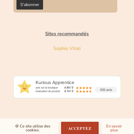
Sites recommandés
Sophie Vitali
Kurious Apprentice
avis sur la boutique
4.84 / 5
436 avis
évaluation du produit
4.74 / 5
🍪 Ce site utilise des
En savoir
ACCEPTEZ
cookies.
plus