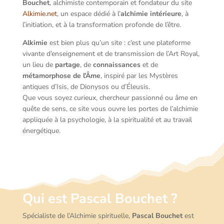
Bouchet
, alchimiste contemporain et fondateur du site
Alkimie.net
, un espace dédié à l’
alchimie intérieure
, à
l’initiation, et à la transformation profonde de l’être.
Alkimie
est bien plus qu’un site : c’est une plateforme
vivante d’enseignement et de transmission de l’Art Royal,
un lieu de
partage
, de
connaissances
et de
métamorphose de l’Âme
, inspiré par les Mystères
antiques d’Isis, de Dionysos ou d’Éleusis.
Que vous soyez curieux, chercheur passionné ou âme en
quête de sens, ce site vous ouvre les portes de l’alchimie
appliquée à la psychologie, à la spiritualité et au travail
énergétique.
Qui est Pascal Bouchet ?
Spécialiste de l’Alchimie spirituelle,
Pascal Bouchet
est