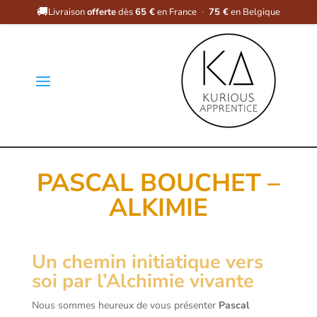
🚚
Livraison
offerte
dès
65 €
en France
·
75 €
en Belgique
a
PASCAL BOUCHET –
ALKIMIE
Un chemin initiatique vers
soi par l’Alchimie vivante
Nous sommes heureux de vous présenter
Pascal