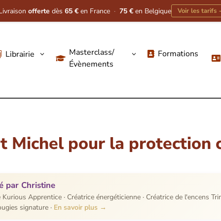
Livraison
offerte
dès
65 €
en France
·
75 €
en Belgique
Voir les tarifs
Masterclass/
Formations
Librairie
3
3




Évènements
nt Michel pour la protection 
é par Christine
 Kurious Apprentice · Créatrice énergéticienne · Créatrice de l'encens Tr
ougies signature ·
En savoir plus →