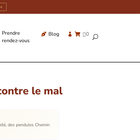
→
Prendre
Blog
0




U
rendez-vous
Recherche
de
produits
contre le mal
inité, des pendules Chemin