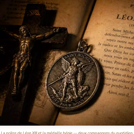
La prière de Léon XIII et la médaille bénie — deux compagnons du quotidien.