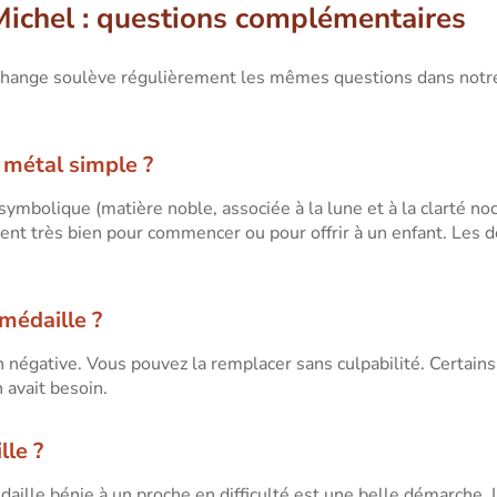
Michel : questions complémentaires
change soulève régulièrement les mêmes questions dans notre
u métal simple ?
 symbolique (matière noble, associée à la lune et à la clarté no
ient très bien pour commencer ou pour offrir à un enfant. Les
 médaille ?
n négative. Vous pouvez la remplacer sans culpabilité. Certains y
n avait besoin.
lle ?
ille bénie à un proche en difficulté est une belle démarche. 