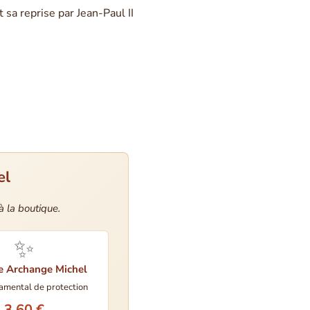
sa reprise par Jean-Paul II
el
à la boutique.
✨
e Archange Michel
ramental de protection
3,60 €