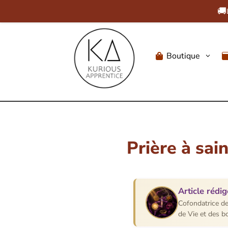
🚚
Boutique
3

Prière à sai
Article rédig
Cofondatrice de
de Vie et des b