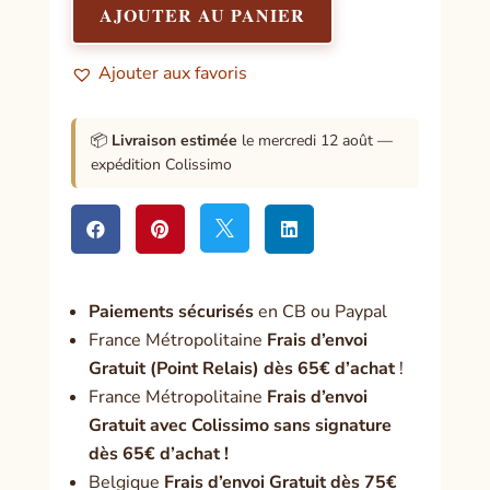
Sainte
AJOUTER AU PANIER
Bénie
SAINT
Ajouter aux favoris
MICHEL
–
Argent
📦
Livraison estimée
le mercredi 12 août —
expédition Colissimo




Paiement
s sécurisés
en CB ou Paypal
France Métropolitaine
Frais d’envoi
Gratuit (Point Relais) dès 65€ d’achat
!
France Métropolitaine
Frais d’envoi
Gratuit avec Colissimo sans signature
dès 65€ d’achat !
Belgique
Frais d’envoi Gratuit dès 75€