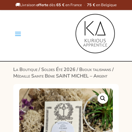
🚚
Livraison
offerte
dès
65 €
en France
·
75 €
en Belgique
a
La Boutique
/
Soldes Été 2026
/
Bijoux talismans
/
Médaille Sainte Bénie SAINT MICHEL – Argent