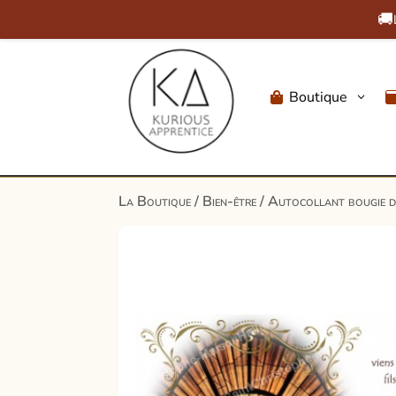
🚚
Boutique
3

La Boutique
/
Bien-être
/ Autocollant bougie de