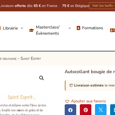
Livraison
offerte
dès
65 €
en France
·
75 €
en Belgique
Voir les tarifs
Masterclass/
Formations
Librairie
3
3




Évènements
 neuvaine – Saint Esprit
Autocollant bougie de n
📦
Livraison estimée
le mer
Ajouter aux favoris


