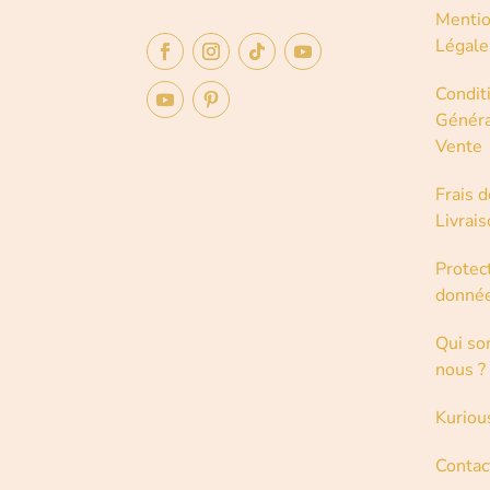
Menti
Légale
Condit
Généra
Vente
Frais d
Livrai
Protec
donné
Qui s
nous ?
Kuriou
Contac