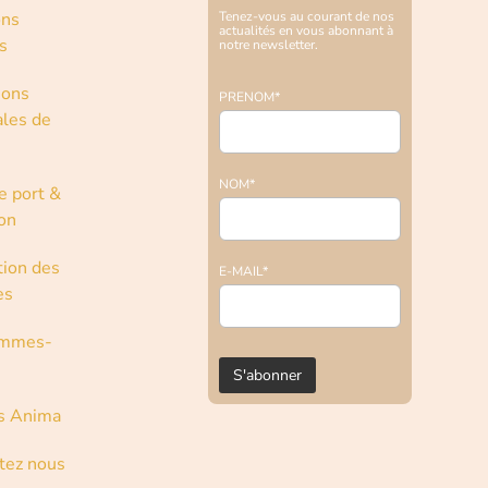
ons
Tenez-vous au courant de nos
actualités en vous abonnant à
s
notre newsletter.
ions
PRENOM*
les de
NOM*
e port &
son
tion des
E-MAIL*
es
ommes-
s Anima
tez nous