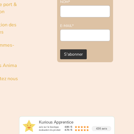
NOM*
e port &
son
tion des
E-MAIL*
es
ommes-
s Anima
tez nous
Kurious Apprentice
avis sur la boutique
4.84 / 5
436 avis
évaluation du produit
4.74 / 5