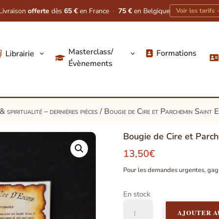
Livraison
offerte
dès
65 €
en France
·
75 €
en Belgique
Voir les tarifs
Masterclass/
Formations
Librairie
3
3




Évènements
& spiritualité – dernières pièces
/ Bougie de Cire et Parchemin Saint E
Bougie de Cire et Parc
13,50
€
Pour les demandes urgentes, gagn
En stock
quantité
AJOUTER A
de