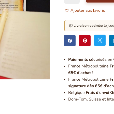
Bougie
de
Ajouter aux favoris
Cire
et
Parchemin
📦
Livraison estimée
le jeu
Saint
Expédit



Paiement
s sécurisés
en 
France Métropolitaine
Fr
65€ d’achat
!
France Métropolitaine
Fr
signature dès 65€ d’ach
Belgique
Frais d’envoi G
Dom-Tom, Suisse et Inte