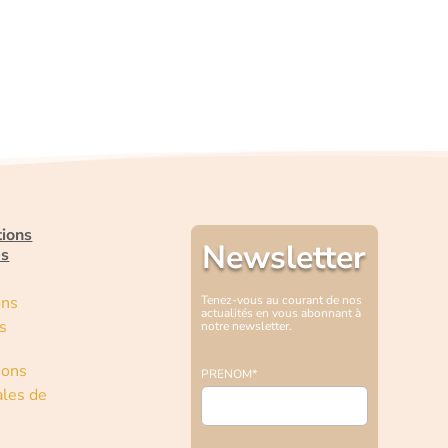
tions
Newsletter
es
ons
Tenez-vous au courant de nos
actualités en vous abonnant à
s
notre newsletter.
ions
PRENOM*
les de