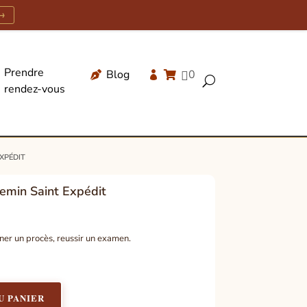
→
Prendre
Blog
0




U
rendez-vous
Recherche
de
produits
xpédit
hemin Saint Expédit
er un procès, reussir un examen.
U PANIER