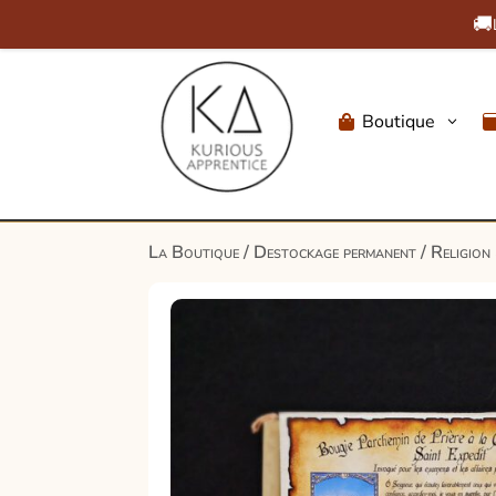
🚚
Boutique
3

La Boutique
/
Destockage permanent
/
Religion 