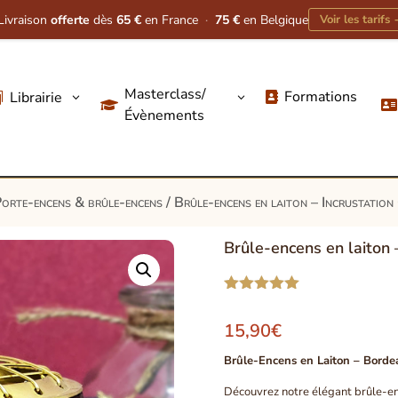
Livraison
offerte
dès
65 €
en France
·
75 €
en Belgique
Voir les tarifs
Masterclass/
Formations
Librairie
3
3




Évènements
orte-encens & brûle-encens
/ Brûle-encens en laiton – Incrustation
Brûle-encens en laiton 
Noté
5.00
sur 5
15,90
€
basé sur
notations
Brûle-Encens en Laiton – Bordea
client
Découvrez notre élégant brûle-enc