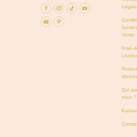
Légale
Condit
Généra
Vente
Frais d
Livrai
Protec
donné
Qui s
nous ?
Kuriou
Contac