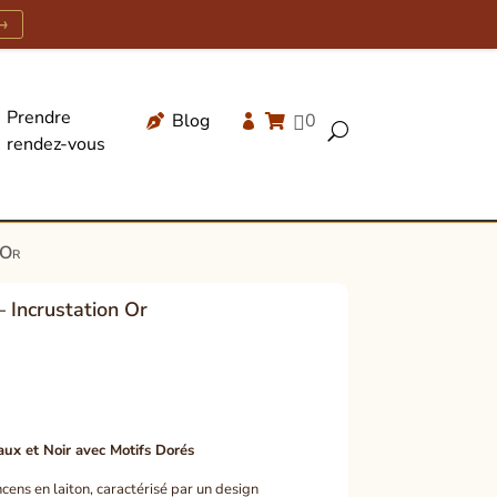
→
Prendre
Blog
0




U
rendez-vous
Recherche
de
produits
 Or
– Incrustation Or
ux et Noir avec Motifs Dorés
ens en laiton, caractérisé par un design