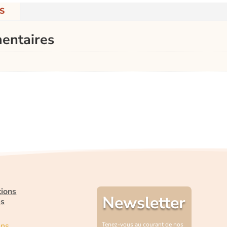
S
entaires
tions
Newsletter
es
ons
Tenez-vous au courant de nos