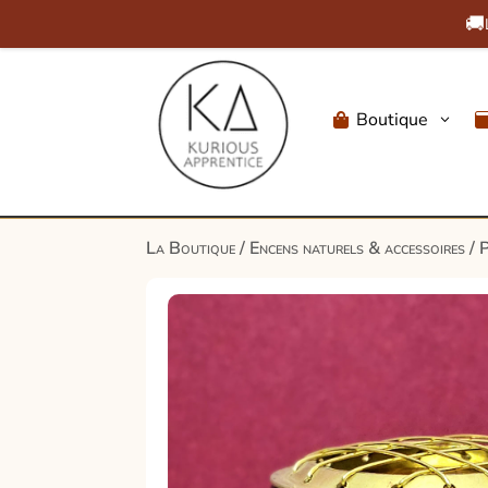
🚚
Boutique
3

La Boutique
/
Encens naturels & accessoires
/
P