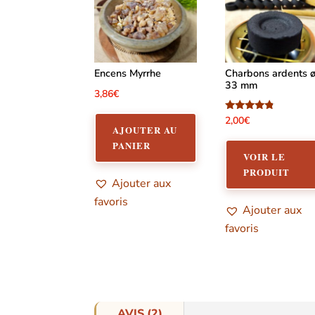
Encens Myrrhe
Charbons ardents 
33 mm
3,86
€
Note
2,00
€
4.57
AJOUTER AU
sur 5
PANIER
VOIR LE
PRODUIT
Ajouter aux
favoris
Ajouter aux
favoris
AVIS (2)