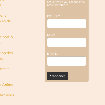
actualités en vous abonnant à
s
notre newsletter.
ions
PRENOM*
les de
NOM*
e port &
son
tion des
E-MAIL*
es
ommes-
s Anima
tez nous