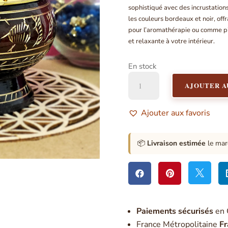
sophistiqué avec des incrustatio
les couleurs bordeaux et noir, offr
pour l’aromathérapie ou comme pi
et relaxante à votre intérieur.
En stock
quantité
AJOUTER A
de
Brûle-
encens
Ajouter aux favoris
en
laiton
-
📦
Livraison estimée
le mar
Incrustation
Or



Paiement
s sécurisés
en 
France Métropolitaine
Fr