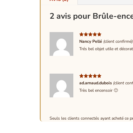
2 avis pour
Brûle-ence
Note
5
sur
Nancy Pellé
(client confirmé)
5
Trés bel objet utile et décorat
Note
5
sur
ad.arnaud.dubois
(client con
5
Très bel encensoir 🙂
Seuls les clients connectés ayant acheté ce pro