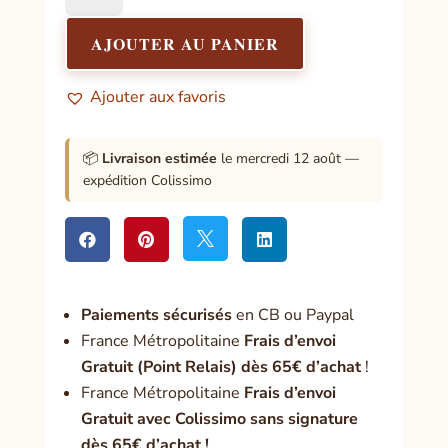
Devenez
l'acteur
AJOUTER AU PANIER
de
votre
Ajouter aux favoris
vie
📦
Livraison estimée
le mercredi 12 août —
expédition Colissimo




Paiement
s sécurisés
en CB ou Paypal
France Métropolitaine
Frais d’envoi
Gratuit (Point Relais) dès 65€ d’achat
!
France Métropolitaine
Frais d’envoi
Gratuit avec Colissimo sans signature
dès 65€ d’achat !