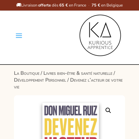
🚚
Livraison
offerte
dès
65 €
en France
·
75 €
en Belgique
a
La Boutique
/
Livres bien-être & santé naturelle
/
Développement Personnel
/ Devenez l’acteur de votre
vie