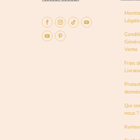
Menti
Légale
Condit
Généra
Vente
Frais d
Livrai
Protec
donné
Qui s
nous ?
Kuriou