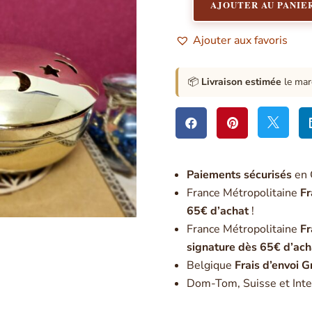
AJOUTER AU PANIE
quantité
de
Ajouter aux favoris
Encensoir
à
main
📦
Livraison estimée
le mar
avec
poignée



Paiement
s sécurisés
en 
France Métropolitaine
Fr
65€ d’achat
!
France Métropolitaine
Fr
signature dès 65€ d’ach
Belgique
Frais d’envoi G
Dom-Tom, Suisse et Inte