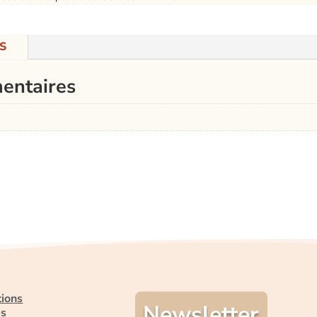
S
entaires
tions
Newsletter
es