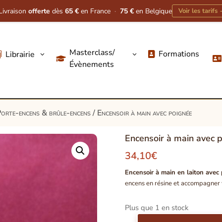
Livraison
offerte
dès
65 €
en France
·
75 €
en Belgique
Voir les tarifs
Masterclass/
Formations
Librairie
3
3




Évènements
orte-encens & brûle-encens
/ Encensoir à main avec poignée
Encensoir à main avec 
34,10
€
Encensoir à main en laiton avec
encens en résine et accompagner vo
Plus que 1 en stock