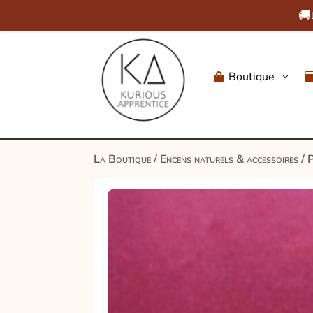
🚚
Boutique
3

La Boutique
/
Encens naturels & accessoires
/
P