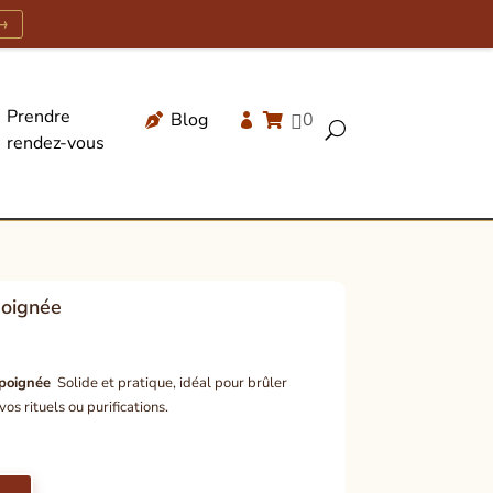
→
Prendre
Blog
0




U
rendez-vous
Recherche
de
produits
poignée
 poignée
Solide et pratique, idéal pour brûler
s rituels ou purifications.