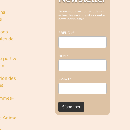
ons
Tenez-vous au courant de nos
actualités en vous abonnant à
s
notre newsletter.
ions
PRENOM*
les de
NOM*
e port &
son
tion des
E-MAIL*
es
ommes-
s Anima