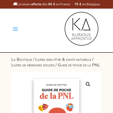
🚚
Livraison
offerte
dès
65 €
en France
·
75 €
en Belgique
a
La Boutique
/
Livres bien-être & santé naturelle
/
Livres de médecines douces
/ Guide de poche de la PNL