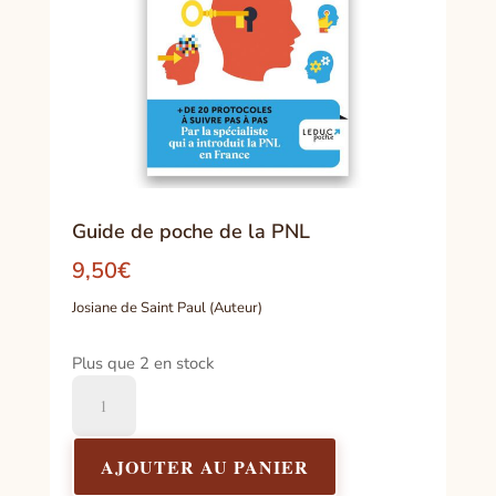
Guide de poche de la PNL
9,50
€
Josiane de Saint Paul (Auteur)
Plus que 2 en stock
quantité
de
Guide
de
AJOUTER AU PANIER
poche