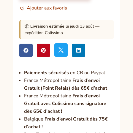
de
Ajouter aux favoris
la
PNL
📦
Livraison estimée
le jeudi 13 août —
expédition Colissimo




Paiement
s sécurisés
en CB ou Paypal
France Métropolitaine
Frais d’envoi
Gratuit (Point Relais) dès 65€ d’achat
!
France Métropolitaine
Frais d’envoi
Gratuit avec Colissimo sans signature
dès 65€ d’achat !
Belgique
Frais d’envoi Gratuit dès 75€
d’achat !