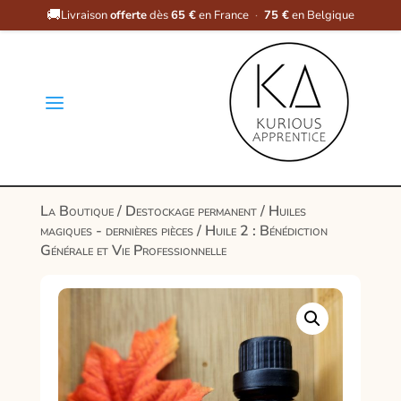
🚚
Livraison
offerte
dès
65 €
en France
·
75 €
en Belgique
a
La Boutique
/
Destockage permanent
/
Huiles
magiques - dernières pièces
/ Huile 2 : Bénédiction
Générale et Vie Professionnelle