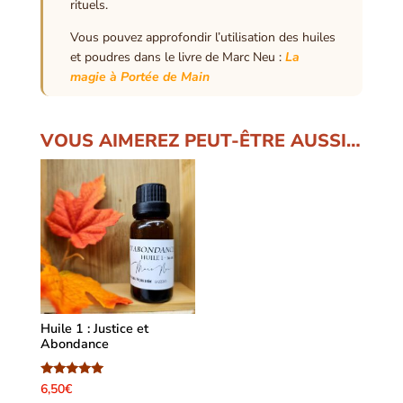
rituels.
Vous pouvez approfondir l’utilisation des huiles
et poudres dans le livre de Marc Neu :
La
magie à Portée de Main
VOUS AIMEREZ PEUT-ÊTRE AUSSI…
Huile 1 : Justice et
Abondance
Note
6,50
€
5.00