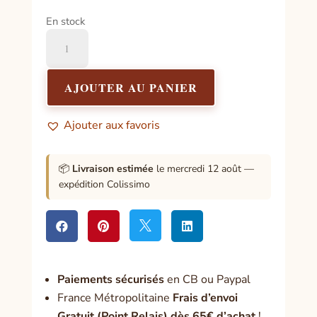
En stock
quantité
de
Huile
2
AJOUTER AU PANIER
:
Bénédiction
Ajouter aux favoris
Générale
et
Vie
📦
Livraison estimée
le mercredi 12 août —
Professionnelle
expédition Colissimo




Paiement
s sécurisés
en CB ou Paypal
France Métropolitaine
Frais d’envoi
Gratuit (Point Relais) dès 65€ d’achat
!