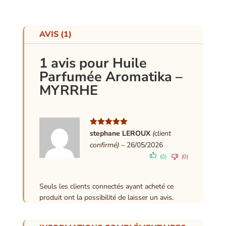
AVIS (1)
1 avis pour
Huile
Parfumée Aromatika –
MYRRHE
Note
5
sur
stephane LEROUX
(client
5
confirmé)
–
26/05/2026
(0)
(0)
Seuls les clients connectés ayant acheté ce
produit ont la possibilité de laisser un avis.