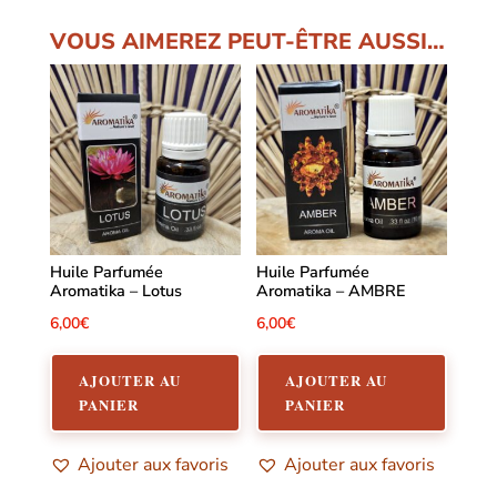
VOUS AIMEREZ PEUT-ÊTRE AUSSI…
Huile Parfumée
Huile Parfumée
Aromatika – Lotus
Aromatika – AMBRE
6,00
€
6,00
€
AJOUTER AU
AJOUTER AU
PANIER
PANIER
Ajouter aux favoris
Ajouter aux favoris