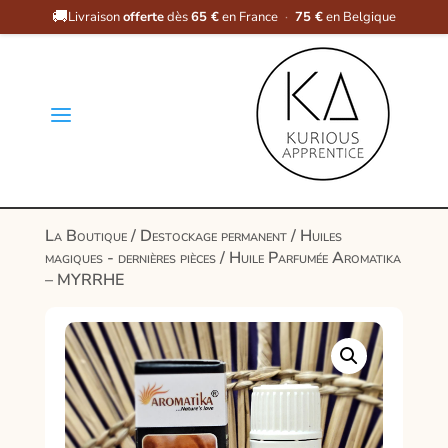
🚚
Livraison
offerte
dès
65 €
en France
·
75 €
en Belgique
a
La Boutique
/
Destockage permanent
/
Huiles
magiques - dernières pièces
/ Huile Parfumée Aromatika
– MYRRHE