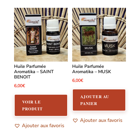
Huile Parfumée
Huile Parfumée
Aromatika – SAINT
Aromatika – MUSK
BENOIT
6,00
€
6,00
€
AJOUTER AU
VOIR LE
PANIER
PRODUIT
Ajouter aux favoris
Ajouter aux favoris