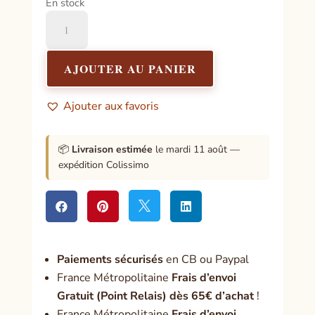
En stock
quantité
de
Huile
Parfumée
AJOUTER AU PANIER
Aromatika
–
Ajouter aux favoris
MYRRHE
📦
Livraison estimée
le mardi 11 août —
expédition Colissimo




Paiement
s sécurisés
en CB ou Paypal
France Métropolitaine
Frais d’envoi
Gratuit (Point Relais) dès 65€ d’achat
!
France Métropolitaine
Frais d’envoi