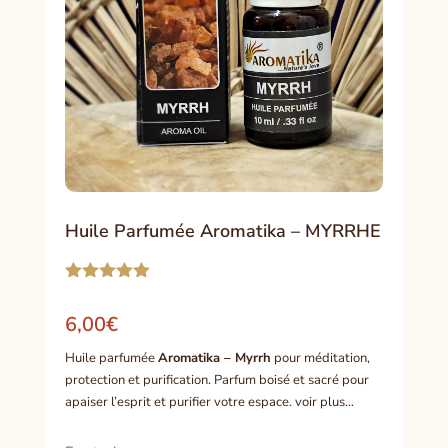
Huile Parfumée Aromatika – MYRRHE
Noté
5.00
sur 5
6,00
€
basé sur
notation
Huile parfumée
Aromatika – Myrrh
pour méditation,
client
protection et purification. Parfum boisé et sacré pour
apaiser l’esprit et purifier votre espace. voir plus…