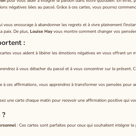
ion
pour vous aider à intégrer le pardon dans votre quotidien. En effet, p
motions négatives liées au passé. Grâce à ces cartes, vous pourrez commen
ui vous encourage à abandonner les regrets et à vivre pleinement l'insta
la paix. De plus,
Louise Hay
vous montre comment changer vos pensées 
ortent :
 cartes vous aident à libérer les émotions négatives en vous offrant un
rendrez à vous détacher du passé et à vous concentrer sur le présent. C
e à ces affirmations, vous apprendrez à transformer vos pensées pour am
sez une carte chaque matin pour recevoir une affirmation positive qui v
 ?
ersonnel
: Ces cartes sont parfaites pour ceux qui souhaitent intégrer le