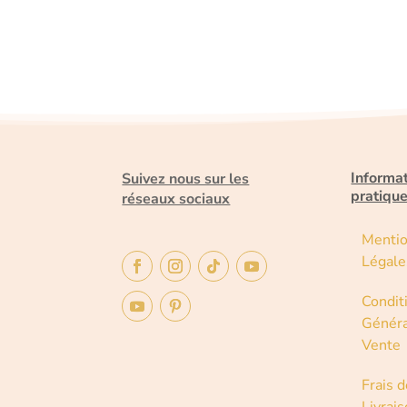
Informa
Suivez nous sur les
pratiqu
réseaux sociaux
Menti
Légale
Condit
Généra
Vente
Frais d