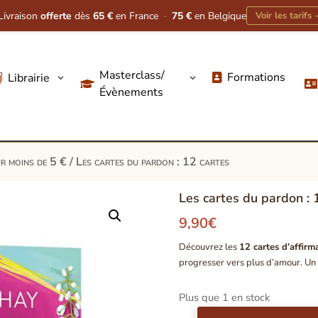
Livraison
offerte
dès
65 €
en France
·
75 €
en Belgique
Voir les tarifs
Masterclass/
Formations
Librairie
3
3




Évènements
r moins de 5 €
/ Les cartes du pardon : 12 cartes
Les cartes du pardon : 
9,90
€
Découvrez les
12 cartes d’affirm
progresser vers plus d’amour. Un 
Plus que 1 en stock