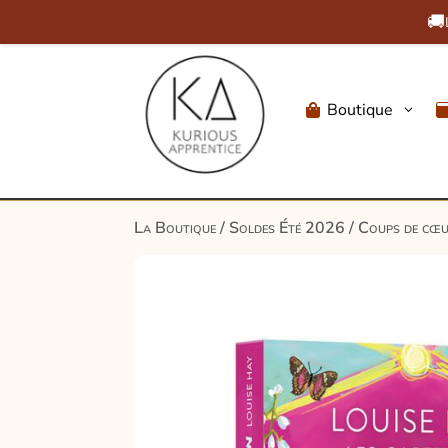
🚚
Boutique
3

La Boutique
/
Soldes Été 2026
/
Coups de cœu