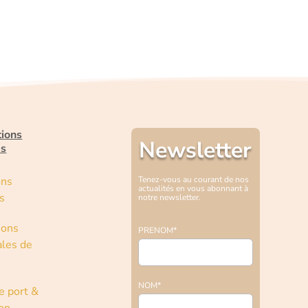
tions
Newsletter
es
ons
Tenez-vous au courant de nos
actualités en vous abonnant à
s
notre newsletter.
ions
PRENOM*
les de
NOM*
e port &