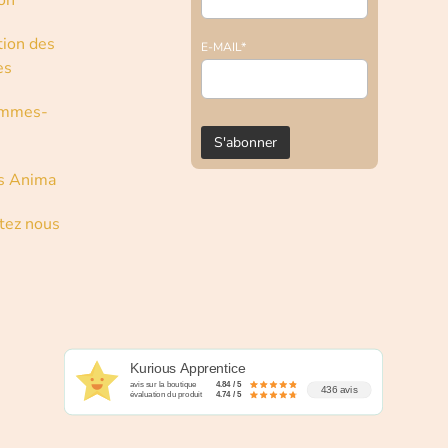
son
tion des
E-MAIL*
es
ommes-
s Anima
tez nous
Kurious Apprentice
avis sur la boutique
4.84 / 5
436 avis
évaluation du produit
4.74 / 5