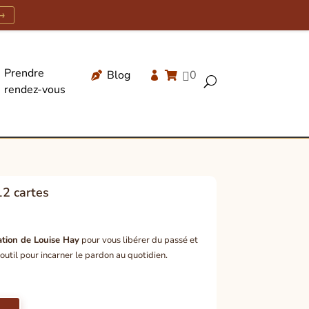
→
Prendre
Blog
0




U
rendez-vous
Recherche
de
produits
12 cartes
ation de Louise Hay
pour vous libérer du passé et
outil pour incarner le pardon au quotidien.