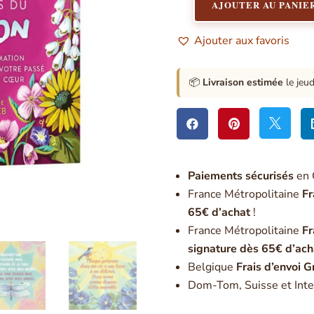
AJOUTER AU PANIE
quantité
de
Ajouter aux favoris
Les
cartes
du
📦
Livraison estimée
le jeu
pardon
:
12



cartes
Paiement
s sécurisés
en 
France Métropolitaine
Fr
65€ d’achat
!
France Métropolitaine
Fr
signature dès 65€ d’ach
Belgique
Frais d’envoi G
Dom-Tom, Suisse et Inte