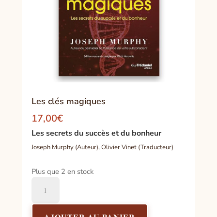
Les clés magiques
17,00
€
Les secrets du succès et du bonheur
Joseph Murphy (Auteur), Olivier Vinet (Traducteur)
Plus que 2 en stock
quantité
de
Les
clés
AJOUTER AU PANIER