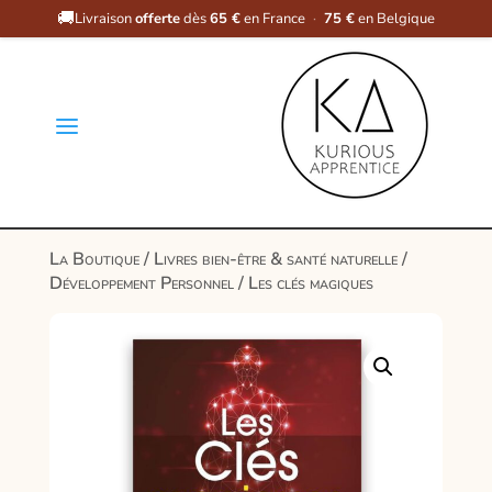
🚚
Livraison
offerte
dès
65 €
en France
·
75 €
en Belgique
a
La Boutique
/
Livres bien-être & santé naturelle
/
Développement Personnel
/ Les clés magiques