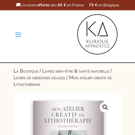
🚚
Livraison
offerte
dès
65 €
en France
·
75 €
en Belgique
a
La Boutique
/
Livres bien-être & santé naturelle
/
Livres de médecines douces
/ Mon atelier créatif de
Lithothérapie