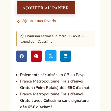
Mon
atelier
AJOUTER AU PANIER
créatif
de
Ajouter aux favoris
Lithothérapie
📦
Livraison estimée
le mardi 11 août —
expédition Colissimo




Paiement
s sécurisés
en CB ou Paypal
France Métropolitaine
Frais d’envoi
Gratuit (Point Relais) dès 65€ d’achat
!
France Métropolitaine
Frais d’envoi
Gratuit avec Colissimo sans signature
dès 65€ d’achat !