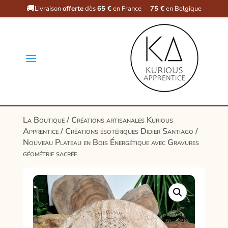
🚚
Livraison
offerte
dès
65 €
en France
·
75 €
en Belgique
a
La Boutique
/
Créations artisanales Kurious
Apprentice
/
Créations ésotériques Didier Santiago
/
Nouveau Plateau en Bois Énergétique avec Gravures
géométrie sacrée