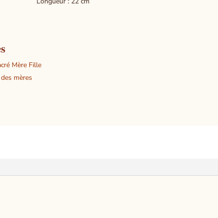
ueur : 
s : 22 
es
cré Mère Fille
e des mères