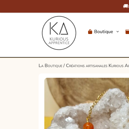
🚚
Boutique
3

La Boutique
/
Créations artisanales Kurious A