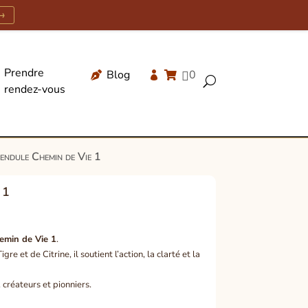
→
Prendre
Blog
0




U
rendez-vous
Recherche
de
produits
endule Chemin de Vie 1
 1
emin de Vie 1
.
e et de Citrine, il soutient l’action, la clarté et la
 créateurs et pionniers.