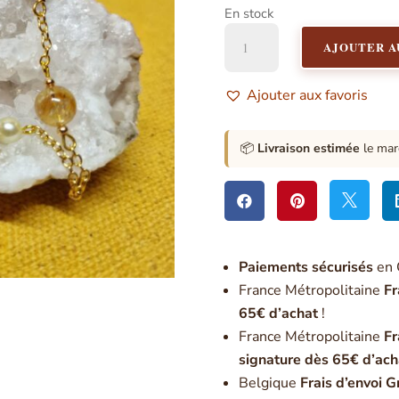
En stock
quantité
AJOUTER A
de
Pendule
Chemin
Ajouter aux favoris
de
Vie
1
📦
Livraison estimée
le mar



Paiement
s sécurisés
en 
France Métropolitaine
Fr
65€ d’achat
!
France Métropolitaine
Fr
signature dès 65€ d’ach
Belgique
Frais d’envoi G