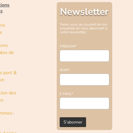
tions
Newsletter
es
ons
Tenez-vous au courant de nos
actualités en vous abonnant à
s
notre newsletter.
ions
PRENOM*
les de
NOM*
e port &
son
tion des
E-MAIL*
es
ommes-