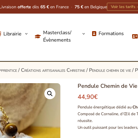
Livraison
offerte
dès
65 €
en France
·
75 €
en Belgique
Voir les tarifs
Masterclass/
Formations
Librairie
3
3




Évènements
pprentice
/
Créations artisanales Christine
/
Pendule chemin de vie
/ P
Pendule Chemin de Vie
44,90
€
Pendule énergétique dédié au
Ch
Composé de Cornaline, d’Œil de Tigr
réussite.
Un outil puissant pour les leaders,