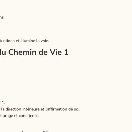
ons
ntentions et illumine la voie.
du Chemin de Vie 1
 1.
a direction intérieure et l’affirmation de soi.
courage et conscience.
tte tissus