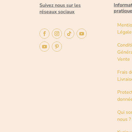
Informa
Suivez nous sur les
pratiqu
réseaux sociaux
Menti
Légale
Condit
Généra
Vente
Frais d
Livrai
Protec
donné
Qui s
nous ?