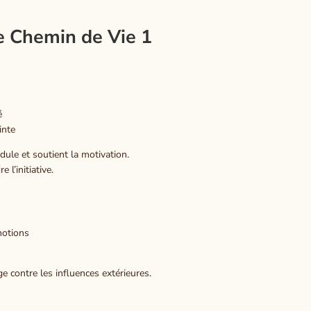
e Chemin de Vie 1
é
inte
le et soutient la motivation.
 l’initiative.
motions
ge contre les influences extérieures.