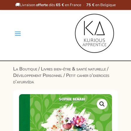
🚚
Livraison
offerte
dès
65 €
en France
·
75 €
en Belgique
a
La Boutique
/
Livres bien-être & santé naturelle
/
Développement Personnel
/ Petit cahier d’exercices
d’ayurvéda