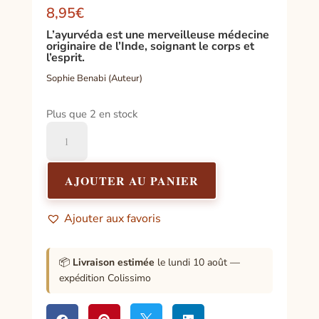
8,95
€
L’ayurvéda est une merveilleuse médecine
originaire de l’Inde, soignant le corps et
l’esprit.
Sophie Benabi (Auteur)
Plus que 2 en stock
quantité
de
Petit
cahier
AJOUTER AU PANIER
d'exercices
d'ayurvéda
Ajouter aux favoris
📦
Livraison estimée
le lundi 10 août —
expédition Colissimo