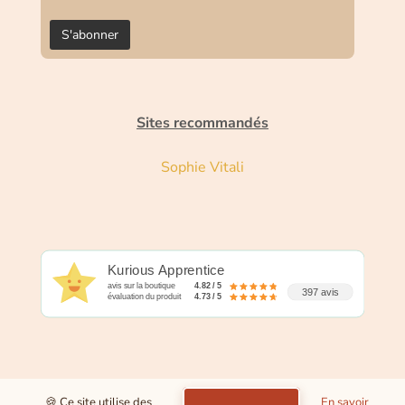
Sites recommandés
Sophie Vitali
Kurious Apprentice
avis sur la boutique
4.82 / 5
397 avis
évaluation du produit
4.73 / 5
🍪 Ce site utilise des
En savoir