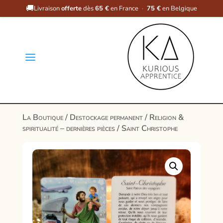
🚚
Livraison
offerte
dès
65 €
en France
·
75 €
en Belgique
a
La Boutique
/
Destockage permanent
/
Religion &
spiritualité – dernières pièces
/ Saint Christophe