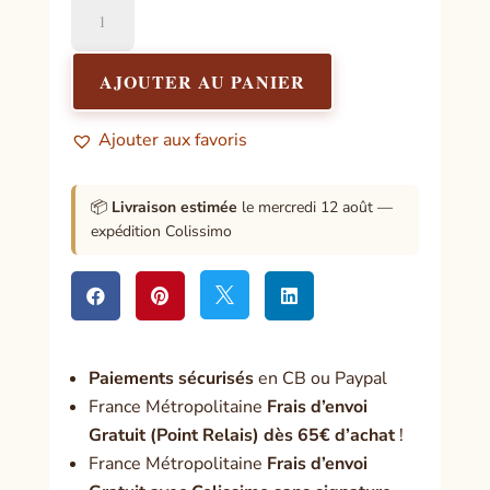
quantité
de
Saint
Christophe
AJOUTER AU PANIER
Ajouter aux favoris
📦
Livraison estimée
le mercredi 12 août —
expédition Colissimo




Paiement
s sécurisés
en CB ou Paypal
France Métropolitaine
Frais d’envoi
Gratuit (Point Relais) dès 65€ d’achat
!
France Métropolitaine
Frais d’envoi