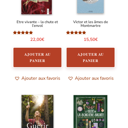
Etre vivante – la chute et
Victor et les âmes de
l’envol
Montmartre
Note
Note
22,00
€
15,50
€
5.00
5.00
sur 5
sur 5
AJOUTER AU
AJOUTER AU
PANIER
PANIER
Ajouter aux favoris
Ajouter aux favoris