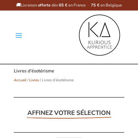
🚚
Livraison
offerte
dès
65 €
en France
·
75 €
en Belgique
a
Livres d’ésotérisme
Accueil
/
Livres
/ Livres d’ésotérisme
AFFINEZ VOTRE SÉLECTION