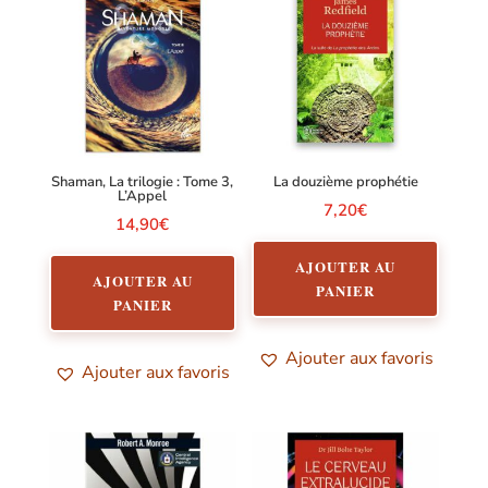
Shaman, La trilogie : Tome 3,
La douzième prophétie
L’Appel
7,20
€
14,90
€
AJOUTER AU
AJOUTER AU
PANIER
PANIER
Ajouter aux favoris
Ajouter aux favoris