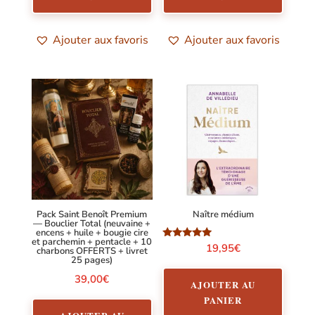
Ajouter aux favoris
Ajouter aux favoris
Pack Saint Benoît Premium
Naître médium
— Bouclier Total (neuvaine +
encens + huile + bougie cire
et parchemin + pentacle + 10
Note
19,95
€
charbons OFFERTS + livret
5.00
25 pages)
sur 5
39,00
€
AJOUTER AU
PANIER