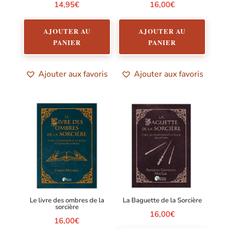
14,95
€
16,00
€
AJOUTER AU
AJOUTER AU
PANIER
PANIER
Ajouter aux favoris
Ajouter aux favoris
Le livre des ombres de la
La Baguette de la Sorcière
sorcière
16,00
€
16,00
€