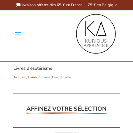
🚚
Livraison
offerte
dès
65 €
en France
·
75 €
en Belgique
a
Livres d’ésotérisme
Accueil
/
Livres
/ Livres d’ésotérisme
AFFINEZ VOTRE SÉLECTION