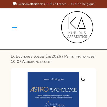
🚚
Livraison
offerte
dès
65 €
en France
·
75 €
en Belgique
a
La Boutique
/
Soldes Été 2026
/
Petits prix moins de
10 €
/ Astropsychologie