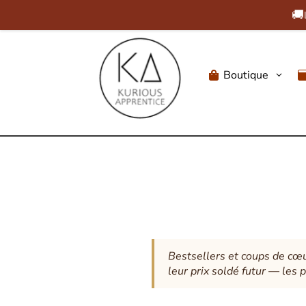
🚚
Boutique
3

Bestsellers et coups de cœur
leur prix soldé futur — les 