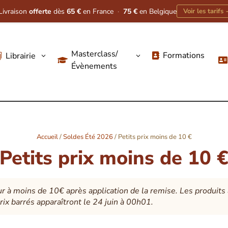
Livraison
offerte
dès
65 €
en France
·
75 €
en Belgique
Voir les tarifs
Masterclass/
Formations
Librairie
3
3




Évènements
Accueil
/
Soldes Été 2026
/ Petits prix moins de 10 €
Petits prix moins de 10 
 à moins de 10€ après application de la remise. Les produits a
prix barrés apparaîtront le 24 juin à 00h01.