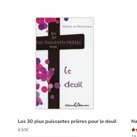
Les 30 plus puissantes prières pour le deuil
Na
8,50
€
No
19