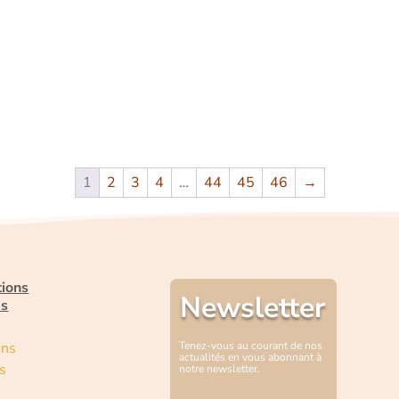
1
2
3
4
…
44
45
46
→
tions
Newsletter
es
ons
Tenez-vous au courant de nos
actualités en vous abonnant à
s
notre newsletter.