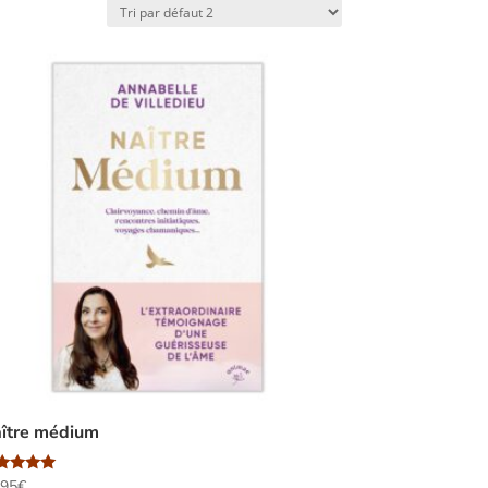
ître médium
te
,95
€