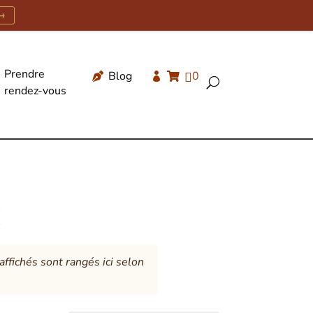
→
Prendre
Blog
0




U
rendez-vous
Recherche
de
produits
€
ffichés sont rangés ici selon