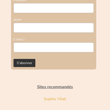
PRENOM*
NOM*
E-MAIL*
Sites recommandés
Sophie Vitali