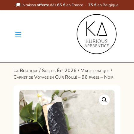
🚚
Livraison
offerte
dès
65 €
en France
·
75 €
en Belgique
a
La Boutique
/
Soldes Été 2026
/
Magie pratique
/
Carnet de Voyage en Cuir Roulé – 96 pages – Noir