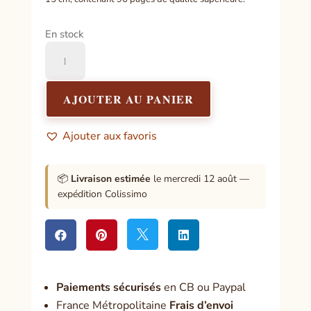
En stock
quantité
de
Carnet
de
AJOUTER AU PANIER
Voyage
en
Ajouter aux favoris
Cuir
Roulé
-
📦
Livraison estimée
le mercredi 12 août —
96
expédition Colissimo
pages
-
Noir




Paiement
s sécurisés
en CB ou Paypal
France Métropolitaine
Frais d’envoi