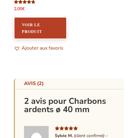
Note
2,00
€
4.57
sur 5
VOIR LE
PRODUIT
Ajouter aux favoris
AVIS (2)
2 avis pour
Charbons
ardents ø 40 mm
Note
5
sur
Sylvie M.
(client confirmé)
–