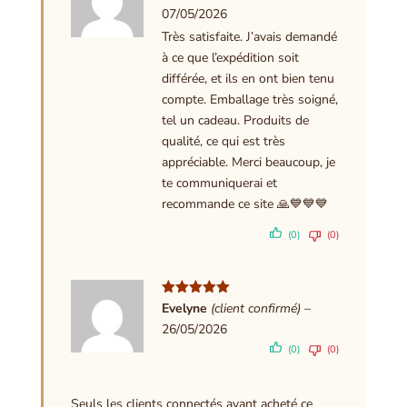
5
07/05/2026
Très satisfaite. J’avais demandé
à ce que l’expédition soit
différée, et ils en ont bien tenu
compte. Emballage très soigné,
tel un cadeau. Produits de
qualité, ce qui est très
appréciable. Merci beaucoup, je
te communiquerai et
recommande ce site 🙏💙💙💙
(0)
(0)
Note
5
sur
Evelyne
(client confirmé)
–
5
26/05/2026
(0)
(0)
Seuls les clients connectés ayant acheté ce