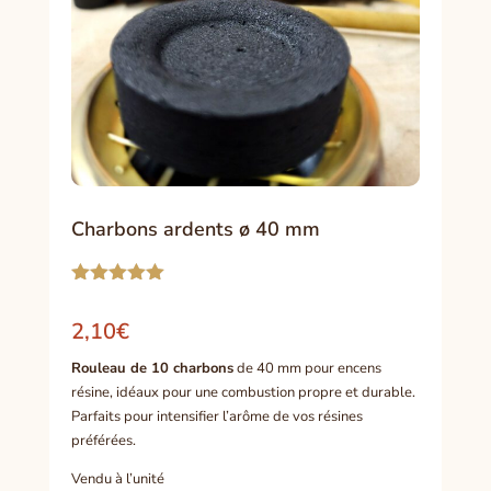
Charbons ardents ø 40 mm
Noté
5.00
sur 5
2,10
€
basé sur
notations
Rouleau de 10 charbons
de 40 mm pour encens
client
résine, idéaux pour une combustion propre et durable.
Parfaits pour intensifier l’arôme de vos résines
préférées.
Vendu à l’unité