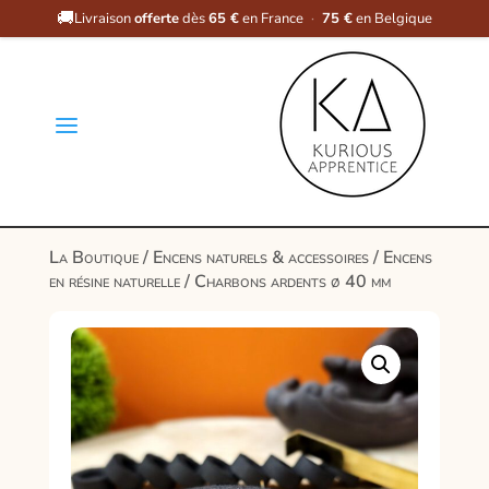
🚚
Livraison
offerte
dès
65 €
en France
·
75 €
en Belgique
a
La Boutique
/
Encens naturels & accessoires
/
Encens
en résine naturelle
/ Charbons ardents ø 40 mm