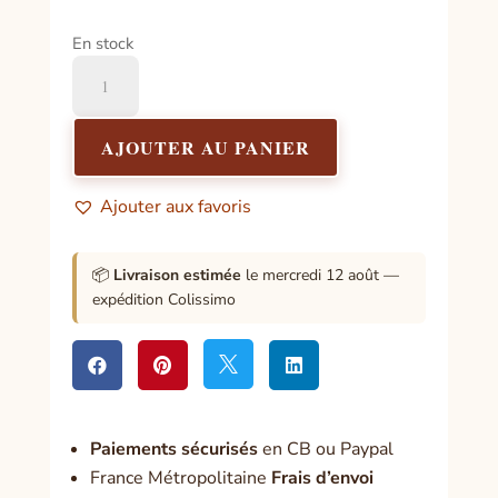
En stock
quantité
de
Charbons
ardents
AJOUTER AU PANIER
ø
40
Ajouter aux favoris
mm
📦
Livraison estimée
le mercredi 12 août —
expédition Colissimo




Paiement
s sécurisés
en CB ou Paypal
France Métropolitaine
Frais d’envoi