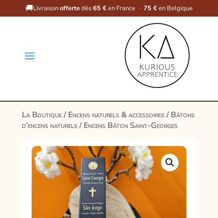
🚚
Livraison
offerte
dès
65 €
en France
·
75 €
en Belgique
a
La Boutique
/
Encens naturels & accessoires
/
Bâtons
d’encens naturels
/ Encens Bâton Saint-Georges