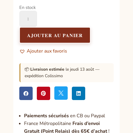
En stock
quantité
de
Encens
Bâton
AJOUTER AU PANIER
Saint-
Georges
Ajouter aux favoris
📦
Livraison estimée
le jeudi 13 août —
expédition Colissimo




Paiement
s sécurisés
en CB ou Paypal
France Métropolitaine
Frais d’envoi
Gratuit (Point Relais) dès 65€ d’achat
!