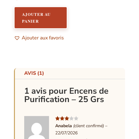
AJOUTER AU
PANIER
Ajouter aux favoris
AVIS (1)
1 avis pour
Encens de
Purification – 25 Grs
Note
3
Anabela
(client confirmé)
–
sur 5
22/07/2026