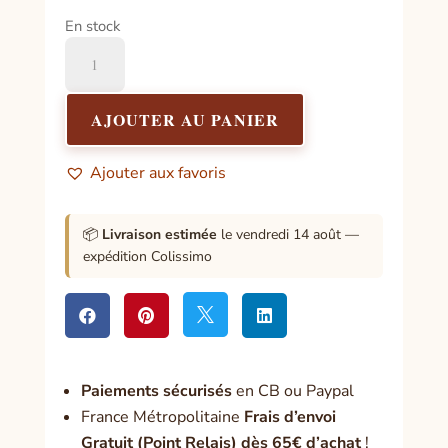
En stock
quantité
de
Encens
de
AJOUTER AU PANIER
Purification
-
Ajouter aux favoris
25
Grs
📦
Livraison estimée
le vendredi 14 août —
expédition Colissimo




Paiement
s sécurisés
en CB ou Paypal
France Métropolitaine
Frais d’envoi
Gratuit (Point Relais) dès 65€ d’achat
!