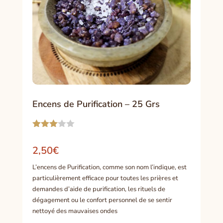
Encens de Purification – 25 Grs
Noté
3.00
2,50
€
sur 5
basé
L’encens de Purification, comme son nom l’indique, est
sur
notation
particulièrement efficace pour toutes les prières et
client
demandes d’aide de purification, les rituels de
dégagement ou le confort personnel de se sentir
nettoyé des mauvaises ondes