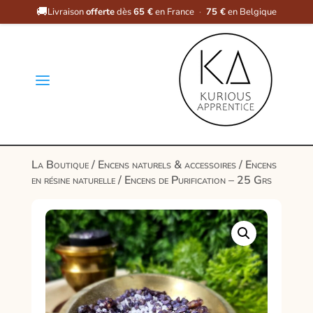
🚚
Livraison
offerte
dès
65 €
en France
·
75 €
en Belgique
a
La Boutique
/
Encens naturels & accessoires
/
Encens
en résine naturelle
/ Encens de Purification – 25 Grs