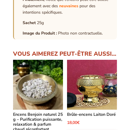
également avec des
neuvaines
pour des
intentions spécifiques.
Sachet
25g
Image du Produit :
Photo non contractuelle
.
VOUS AIMEREZ PEUT-ÊTRE AUSSI…
Encens Benjoin naturel 25
Brûle-encens Laiton Doré
g – Purification puissante,
18,00
€
relaxation & parfum
chaud réconfortant