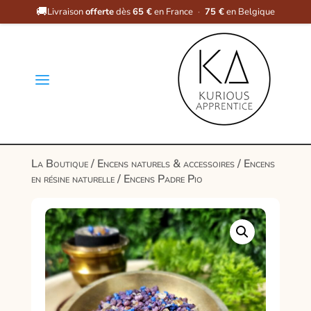
🚚
Livraison
offerte
dès
65 €
en France
·
75 €
en Belgique
a
La Boutique
/
Encens naturels & accessoires
/
Encens
en résine naturelle
/ Encens Padre Pio