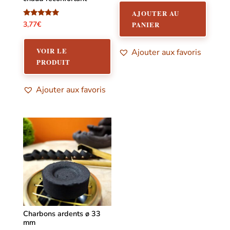
AJOUTER AU
Note
3,77
€
PANIER
4.75
sur 5
VOIR LE
Ajouter aux favoris
PRODUIT
Ajouter aux favoris
Charbons ardents ø 33
mm