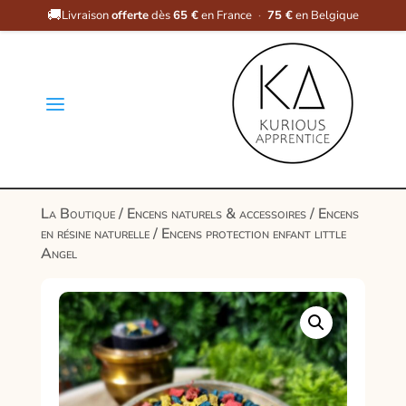
🚚
Livraison
offerte
dès
65 €
en France
·
75 €
en Belgique
a
La Boutique
/
Encens naturels & accessoires
/
Encens
en résine naturelle
/ Encens protection enfant little
Angel