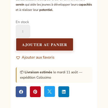
serein
qui aide les jeunes à développer leurs
capacités
et à réaliser leur
potentiel
.
En stock
quantité
de
Encens
protection
AJOUTER AU PANIER
enfant
little
Ajouter aux favoris
Angel
📦
Livraison estimée
le mardi 11 août —
expédition Colissimo



