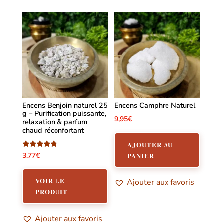
Encens Benjoin naturel 25
Encens Camphre Naturel
g – Purification puissante,
9,95
€
relaxation & parfum
chaud réconfortant
AJOUTER AU
Note
3,77
€
PANIER
4.75
sur 5
VOIR LE
Ajouter aux favoris
PRODUIT
Ajouter aux favoris