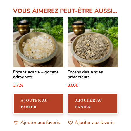
VOUS AIMEREZ PEUT-ÊTRE AUSSI…
Encens acacia – gomme
Encens des Anges
adragante
protecteurs
3,72
€
3,60
€
AJOUTER AU
AJOUTER AU
PANIER
PANIER
Ajouter aux favoris
Ajouter aux favoris