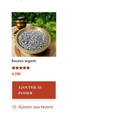
Encens argent
Note
4,78
€
5.00
sur 5
AJOUTER AU
PANIER
Ajouter aux favoris