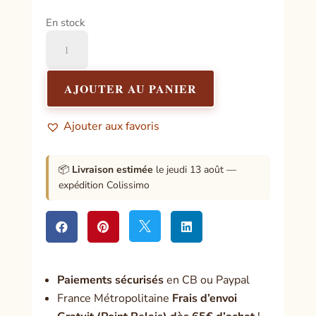
En stock
quantité
de
Encens
Sel
AJOUTER AU PANIER
de
Gemme
Ajouter aux favoris
📦
Livraison estimée
le jeudi 13 août —
expédition Colissimo




Paiement
s sécurisés
en CB ou Paypal
France Métropolitaine
Frais d’envoi