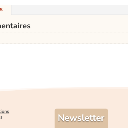
S
entaires
tions
Newsletter
es