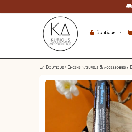
🚚
Boutique
3

La Boutique
/
Encens naturels & accessoires
/
B