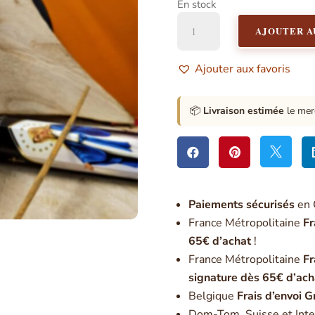
En stock
quantité
AJOUTER A
de
Encens
Vierge
Ajouter aux favoris
Miraculeuse
📦
Livraison estimée
le mer



Paiement
s sécurisés
en 
France Métropolitaine
Fr
65€ d’achat
!
France Métropolitaine
Fr
signature dès 65€ d’ach
Belgique
Frais d’envoi G
Dom-Tom, Suisse et Inte