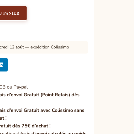
U PANIER
credi 12 août — expédition Colissimo

CB ou Paypal
ais d’envoi Gratuit (Point Relais) dès
ais d’envoi Gratuit avec Colissimo sans
at !
ratuit dès 75€ d’achat !
rnational
frais d’envoi calculés au poids