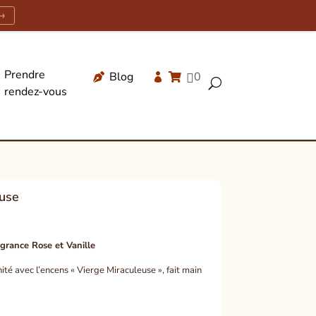
→
Prendre
Blog
0




U
rendez-vous
Recherche
de
produits
euse
grance Rose et Vanille
é avec l’encens « Vierge Miraculeuse », fait main