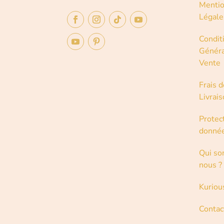
Menti
Légale
Condit
Généra
Vente
Frais d
Livrai
Protec
donné
Qui s
nous ?
Kuriou
Contac