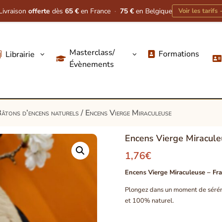
Livraison
offerte
dès
65 €
en France
·
75 €
en Belgique
Voir les tarifs
Masterclass/
Formations
Librairie
3
3




Évènements
âtons d’encens naturels
/ Encens Vierge Miraculeuse
Encens Vierge Miracul
1,76
€
Encens Vierge Miraculeuse – Fra
Plongez dans un moment de sérénit
et 100% naturel.