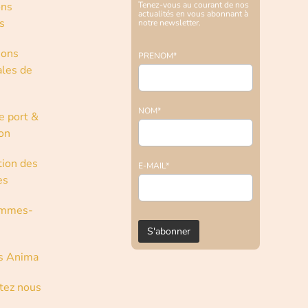
ons
Tenez-vous au courant de nos
actualités en vous abonnant à
s
notre newsletter.
ions
PRENOM*
les de
NOM*
e port &
son
tion des
E-MAIL*
es
ommes-
s Anima
tez nous