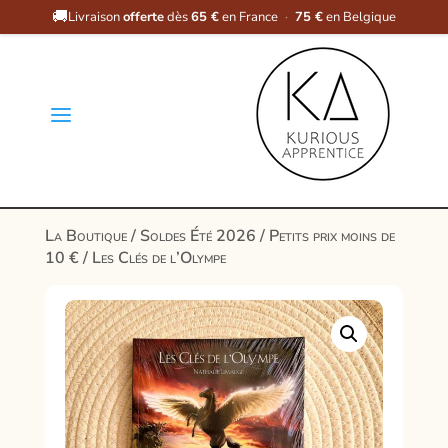
🚚
Livraison
offerte
dès
65 €
en France
·
75 €
en Belgique
a
La Boutique
/
Soldes Été 2026
/
Petits prix moins de
10 €
/ Les Clés de l’Olympe