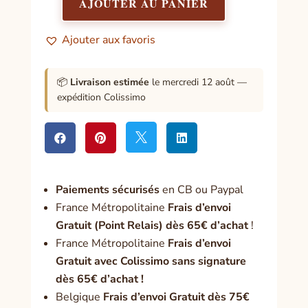
AJOUTER AU PANIER
quantité
de
Ajouter aux favoris
Les
Clés
de
📦
Livraison estimée
le mercredi 12 août —
l'Olympe
expédition Colissimo




Paiement
s sécurisés
en CB ou Paypal
France Métropolitaine
Frais d’envoi
Gratuit (Point Relais) dès 65€ d’achat
!
France Métropolitaine
Frais d’envoi
Gratuit avec Colissimo sans signature
dès 65€ d’achat !
Belgique
Frais d’envoi Gratuit dès 75€