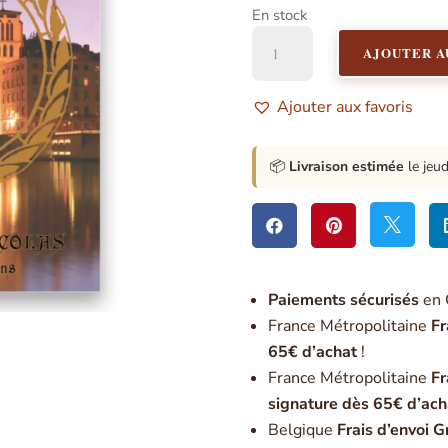
En stock
quantité
AJOUTER A
de
Les
Energies
Ajouter aux favoris
de
la
Cathédrale
📦
Livraison estimée
le jeu
de
Lyon



Paiement
s sécurisés
en 
France Métropolitaine
Fr
65€ d’achat
!
France Métropolitaine
Fr
signature dès 65€ d’ach
Belgique
Frais d’envoi G