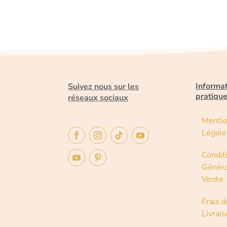
Informa
Suivez nous sur les
pratiqu
réseaux sociaux
Menti
Légale
Condit
Généra
Vente
Frais d
Livrai