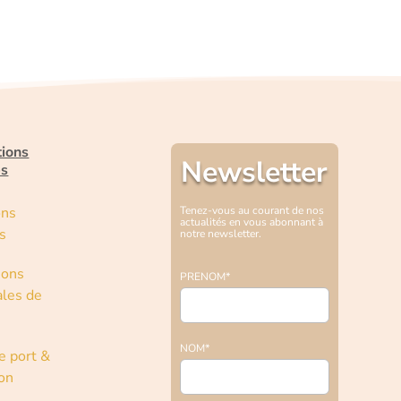
tions
Newsletter
es
ons
Tenez-vous au courant de nos
actualités en vous abonnant à
s
notre newsletter.
ions
PRENOM*
les de
NOM*
e port &
son