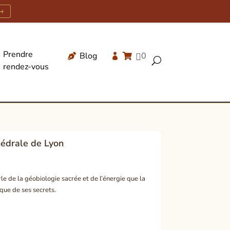
→
Prendre
Blog
0




U
rendez-vous
Recherche
de
produits
hédrale de Lyon
le de la géobiologie sacrée et de l’énergie que la
que de ses secrets.