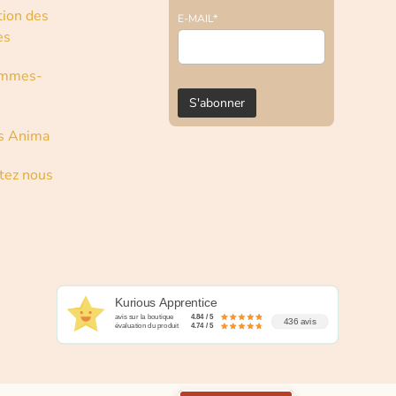
tion des
E-MAIL*
es
ommes-
s Anima
tez nous
Kurious Apprentice
avis sur la boutique
4.84 / 5
436 avis
évaluation du produit
4.74 / 5