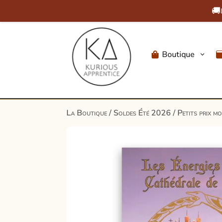
🚚
Boutique
3

La Boutique
/
Soldes Été 2026
/
Petits prix m