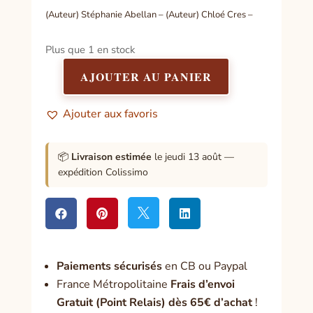
(Auteur) Stéphanie Abellan – (Auteur) Chloé Cres –
Plus que 1 en stock
AJOUTER AU PANIER
quantité
de
Ajouter aux favoris
L'Oracle
des
contrats
📦
Livraison estimée
le jeudi 13 août —
d'âmes
expédition Colissimo




Paiement
s sécurisés
en CB ou Paypal
France Métropolitaine
Frais d’envoi
Gratuit (Point Relais) dès 65€ d’achat
!