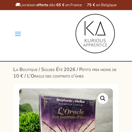
🚚
Livraison
offerte
dès
65 €
en France
·
75 €
en Belgique
a
La Boutique
/
Soldes Été 2026
/
Petits prix moins de
10 €
/ L’Oracle des contrats d’âmes