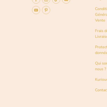
Condit
Généra
Vente
Frais d
Livrai
Protec
donné
Qui s
nous ?
Kuriou
Contac