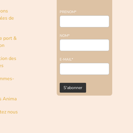
ions
PRENOM*
les de
NOM*
e port &
son
tion des
E-MAIL*
es
ommes-
s Anima
tez nous