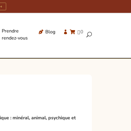
→
Prendre
Blog
0




U
rendez-vous
Recherche
de
produits
que : minéral, animal, psychique et