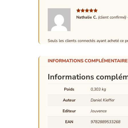
Note
5
sur
Nathalie C.
(client confirmé)
5
Seuls les clients connectés ayant acheté ce pro
INFORMATIONS COMPLÉMENTAIRE
Informations complém
Poids
0,303 kg
Auteur
Daniel Kieffer
Editeur
Jouvence
EAN
9782889533268