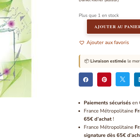
Daniel Kieffer (auteur)
Plus que 1 en stock
AJOUTER AU PANIE
quantité
de
Ajouter aux favoris
Magnétisme
et
santé
📦
Livraison estimée
le mer



Paiement
s sécurisés
en 
France Métropolitaine
Fr
65€ d’achat
!
France Métropolitaine
Fr
signature dès 65€ d’ach