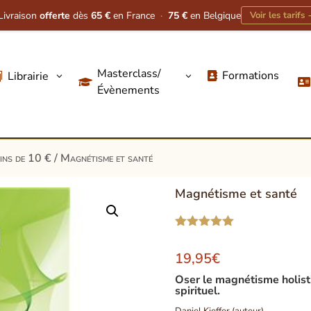
Livraison
offerte
dès
65 €
en France
·
75 €
en Belgique
Voir les tarifs
Masterclass/
Formations
Librairie
3
3




Évènements
oins de 10 €
/ Magnétisme et santé
Magnétisme et santé
Noté
5.00
sur 5
19,95
€
basé sur
notation
Oser le magnétisme holisti
client
spirituel.