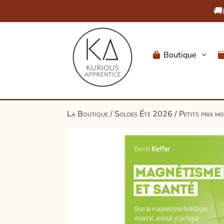
🚚
Boutique
3

La Boutique
/
Soldes Été 2026
/
Petits prix m