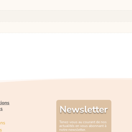
tions
Newsletter
es
ons
Tenez-vous au courant de nos
actualités en vous abonnant à
s
notre newsletter.