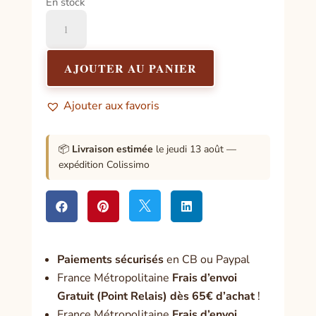
En stock
quantité
de
Médaille
sur
AJOUTER AU PANIER
carte
Amour
Ajouter aux favoris
📦
Livraison estimée
le jeudi 13 août —
expédition Colissimo




Paiement
s sécurisés
en CB ou Paypal
France Métropolitaine
Frais d’envoi
Gratuit (Point Relais) dès 65€ d’achat
!
France Métropolitaine
Frais d’envoi