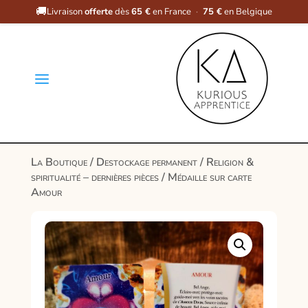
🚚
Livraison
offerte
dès
65 €
en France
·
75 €
en Belgique
a
La Boutique
/
Destockage permanent
/
Religion &
spiritualité – dernières pièces
/ Médaille sur carte
Amour