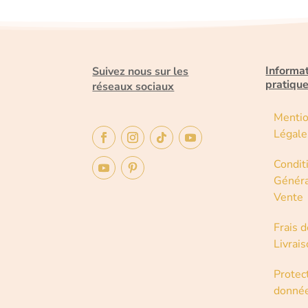
Informa
Suivez nous sur les
pratiqu
réseaux sociaux
Menti
Légale
Condit
Généra
Vente
Frais d
Livrai
Protec
donné