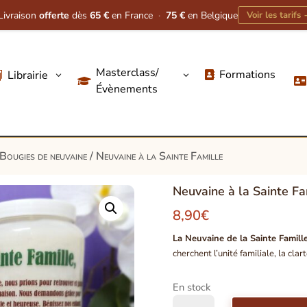
Livraison
offerte
dès
65 €
en France
·
75 €
en Belgique
Voir les tarifs
Masterclass/
Formations
Librairie
3
3




Évènements
Bougies de neuvaine
/ Neuvaine à la Sainte Famille
Neuvaine à la Sainte Fa
8,90
€
La Neuvaine de la Sainte Famill
cherchent l’unité familiale, la clar
En stock
quantité