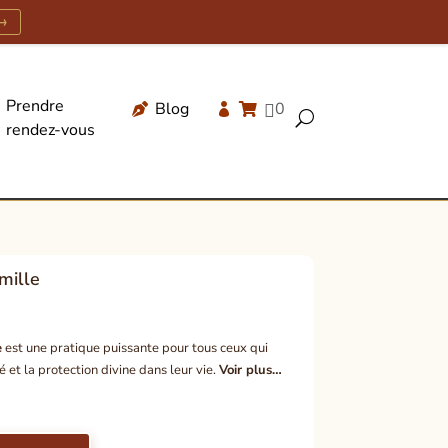
→
Prendre
Blog
0




U
rendez-vous
Recherche
de
produits
mille
e
est une pratique puissante pour tous ceux qui
té et la protection divine dans leur vie.
Voir plus…