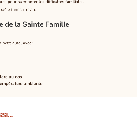
orce pour surmonter les difficultés familiales.
dèle familial divin.
 de la Sainte Famille
petit autel avec :
ière au dos
 température ambiante.
SSI…