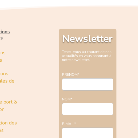
tions
Newsletter
es
ons
Tenez-vous au courant de nos
actualités en vous abonnant à
s
notre newsletter.
ions
PRENOM*
les de
NOM*
e port &
son
tion des
E-MAIL*
es