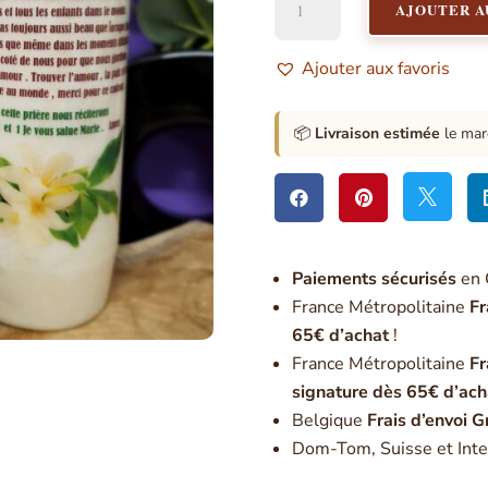
AJOUTER A
de
Neuvaine
à
Ajouter aux favoris
la
Sainte
Famille
📦
Livraison estimée
le mar



Paiement
s sécurisés
en 
France Métropolitaine
Fr
65€ d’achat
!
France Métropolitaine
Fr
signature dès 65€ d’ach
Belgique
Frais d’envoi G
Dom-Tom, Suisse et Inte