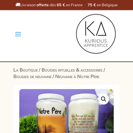
🚚
Livraison
offerte
dès
65 €
en France
·
75 €
en Belgique
a
La Boutique
/
Bougies rituelles & accessoires
/
Bougies de neuvaine
/ Neuvaine à Notre Père