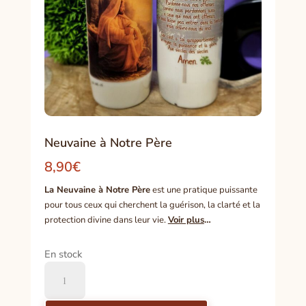
Neuvaine à Notre Père
8,90
€
La Neuvaine à Notre Père
est une pratique puissante
pour tous ceux qui cherchent la guérison, la clarté et la
protection divine dans leur vie.
Voir plus
…
En stock
quantité
de
Neuvaine