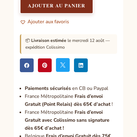
à
AJOUTER AU PANIER
Notre
Père
Ajouter aux favoris
📦
Livraison estimée
le mercredi 12 août —
expédition Colissimo




Paiement
s sécurisés
en CB ou Paypal
France Métropolitaine
Frais d’envoi
Gratuit (Point Relais) dès 65€ d’achat
!
France Métropolitaine
Frais d’envoi
Gratuit avec Colissimo sans signature
dès 65€ d’achat !
Belgique
Frais d’envoi Gratuit dès 75€