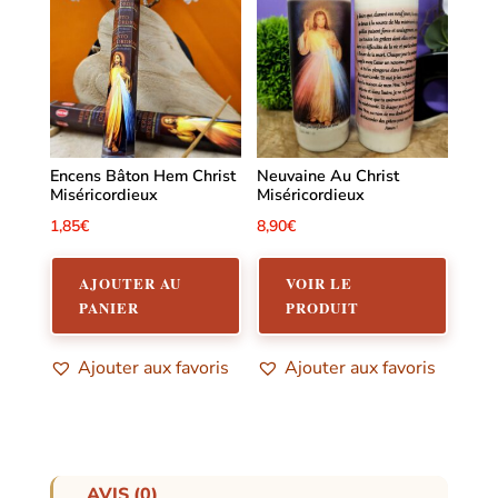
Encens Bâton Hem Christ
Neuvaine Au Christ
Miséricordieux
Miséricordieux
1,85
€
8,90
€
AJOUTER AU
VOIR LE
PANIER
PRODUIT
Ajouter aux favoris
Ajouter aux favoris
AVIS (0)