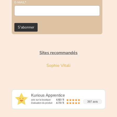
E-MAIL*
Sites recommandés
Sophie Vitali
Kurious Apprentice
avis sur la boutique
4.82 / 5
397 avis
évaluation du produit
4.73 / 5