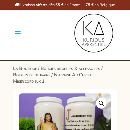
🚚
Livraison
offerte
dès
65 €
en France
·
75 €
en Belgique
a
La Boutique
/
Bougies rituelles & accessoires
/
Bougies de neuvaine
/ Neuvaine Au Christ
Miséricordieux 1