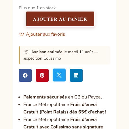
Plus que 1 en stock
AJOUTER AU PANIER
quantité
de
Ajouter aux favoris
Parlons
Magie
!
📦
Livraison estimée
le mardi 11 août —
Installe-
expédition Colissimo
toi,
allume
une




bougie
et...
Paiement
s sécurisés
en CB ou Paypal
France Métropolitaine
Frais d’envoi
Gratuit (Point Relais) dès 65€ d’achat
!
France Métropolitaine
Frais d’envoi
Gratuit avec Colissimo sans signature