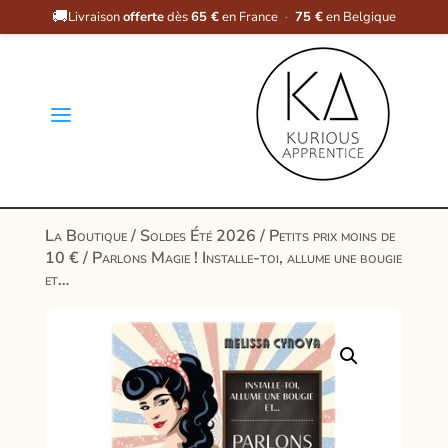
🚚
Livraison
offerte
dès
65 €
en France
·
75 €
en Belgique
a
La Boutique
/
Soldes Été 2026
/
Petits prix moins de
10 €
/ Parlons Magie ! Installe-toi, allume une bougie
et…