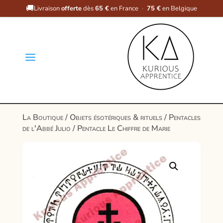
🚚
Livraison
offerte
dès
65 €
en France
·
75 €
en Belgique
a
La Boutique
/
Objets ésotériques & rituels
/
Pentacles
de l'Abbé Julio
/ Pentacle Le Chiffre de Marie