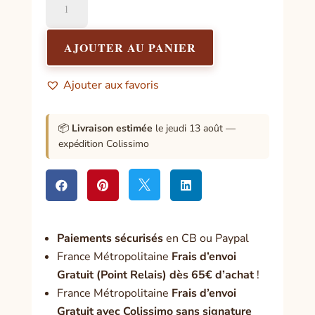
de
Pentacle
Le
AJOUTER AU PANIER
Chiffre
de
Ajouter aux favoris
Marie
📦
Livraison estimée
le jeudi 13 août —
expédition Colissimo




Paiement
s sécurisés
en CB ou Paypal
France Métropolitaine
Frais d’envoi
Gratuit (Point Relais) dès 65€ d’achat
!
France Métropolitaine
Frais d’envoi
Gratuit avec Colissimo sans signature