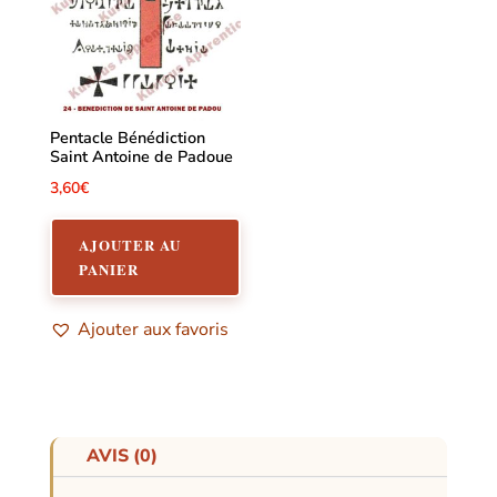
Pentacle Bénédiction
Saint Antoine de Padoue
3,60
€
AJOUTER AU
PANIER
Ajouter aux favoris
AVIS (0)