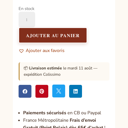
En stock
quantité
de
Sagrada
Madre
AJOUTER AU PANIER
-
Smudge
Ajouter aux favoris
Sahumo
Myrrhe
et
📦
Livraison estimée
le mardi 11 août —
Palo
expédition Colissimo
Santo




Paiement
s sécurisés
en CB ou Paypal
France Métropolitaine
Frais d’envoi
Gratuit (Point Relais) dès 65€ d’achat
!