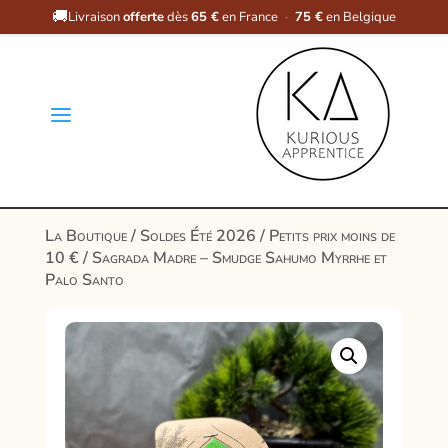
🚚
Livraison
offerte
dès
65 €
en France
·
75 €
en Belgique
a
La Boutique
/
Soldes Été 2026
/
Petits prix moins de
10 €
/ Sagrada Madre – Smudge Sahumo Myrrhe et
Palo Santo